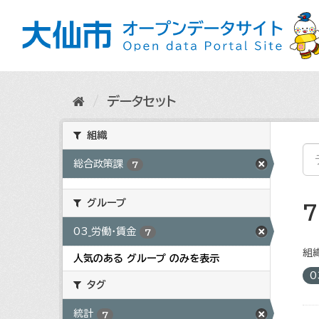
ス
キ
ッ
プ
し
て
内
データセット
容
へ
組織
総合政策課
7
グループ
03_労働・賃金
7
組織
人気のある グループ のみを表示
0
タグ
統計
7