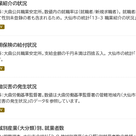
業紹介の状況
料：大曲公共職業安定所。数値内の就職率は（就職者/新規求職者）。 就職
て性別未登録の者も含まれるため。 大仙市の統計「13-3 職業紹介の状況
V
用保険の給付状況
料：大曲公共職業安定所。支給金額の千円未満は四捨五入。 大仙市の統計「
。
V
働災害の発生状況
料：大曲労働基準監督署。数値は大曲労働基準監督署の管轄地域内（大仙市・仙
災害の発生状況」のデータを参照しています。
V
域別産業（大分類）別、就業者数