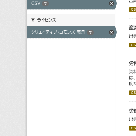
出
CSV
7
CS
ライセンス
産
クリエイティブ・コモンズ 表示
7
出
CS
労
資
は
度
CS
労
出
CS