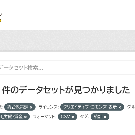
7 件のデータセットが見つかりました
:
総合政策課
ライセンス:
クリエイティブ・コモンズ 表示
グル
3_労働・賃金
フォーマット:
CSV
タグ:
統計