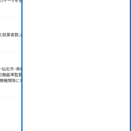
」のデータを参照しています。
以上就業者数」のデータを参照しています。
仙北市・美郷町）の合計。 保険給付件数のその他欄
労働基準監督署が支給決定した分のみ。 平成21年
機関等に対する診療費給付、...