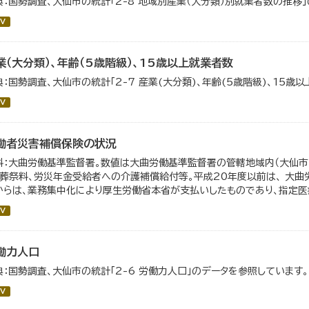
典：国勢調査、大仙市の統計「2-8 地域別産業（大分類）別就業者数の推移
V
業（大分類）、年齢（5歳階級）、15歳以上就業者数
典：国勢調査、大仙市の統計「2-7 産業(大分類)、年齢(5歳階級)、15歳
V
働者災害補償保険の状況
料：大曲労働基準監督署。数値は大曲労働基準監督署の管轄地域内（大仙市・
、葬祭料、労災年金受給者への介護補償給付等。平成20年度以前は、 大曲
からは、業務集中化により厚生労働省本省が支払いしたものであり、指定医療
V
働力人口
典：国勢調査、大仙市の統計「2-6 労働力人口」のデータを参照しています。
V