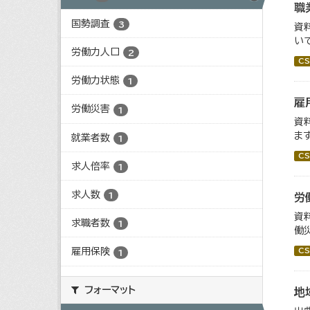
職
国勢調査
3
資
い
労働力人口
2
CS
労働力状態
1
雇
労働災害
1
資
ます
就業者数
1
CS
求人倍率
1
求人数
1
労
資
求職者数
1
働
雇用保険
CS
1
フォーマット
地