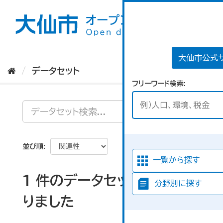
ス
キ
ッ
プ
し
て
大仙市公式
内
データセット
容
フリーワード検索
へ
並び順
一覧から探す
1 件のデータセットが見つか
分野別に探す
りました