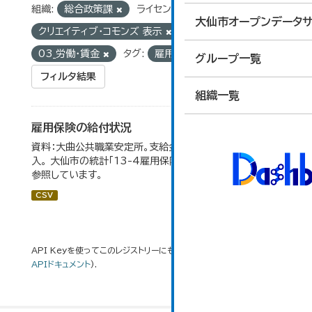
組織:
総合政策課
ライセンス:
大仙市オープンデータサ
クリエイティブ・コモンズ 表示
グループ:
03_労働・賃金
タグ:
雇用保険
統計
グループ一覧
フィルタ結果
組織一覧
雇用保険の給付状況
資料：大曲公共職業安定所。支給金額の千円未満は四捨五
入。 大仙市の統計「13-4雇用保険の給付状況」のデータを
参照しています。
CSV
API Keyを使ってこのレジストリーにもアクセス可能です
API
(see
APIドキュメント
).