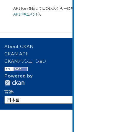
API Keyを使ってこのレジストリーにもアクセス可能です
API
(see
APIドキュメント
).
About CKAN
CKAN API
CKANアソシエーション
Powered by
言語