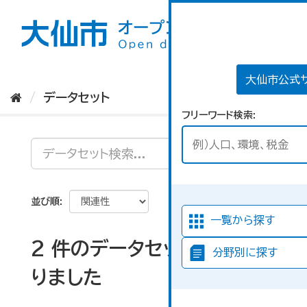
ス
キ
ッ
プ
し
て
大仙市公式
内
データセット
容
フリーワード検索
へ
並び順
一覧から探す
2 件のデータセットが見つか
分野別に探す
りました