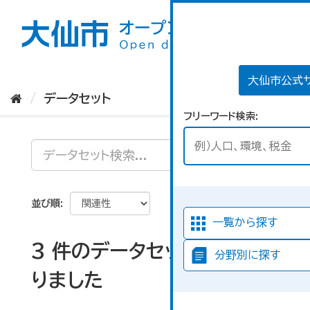
ス
キ
ッ
プ
し
て
大仙市公式
内
データセット
容
フリーワード検索
へ
並び順
一覧から探す
3 件のデータセットが見つか
分野別に探す
りました