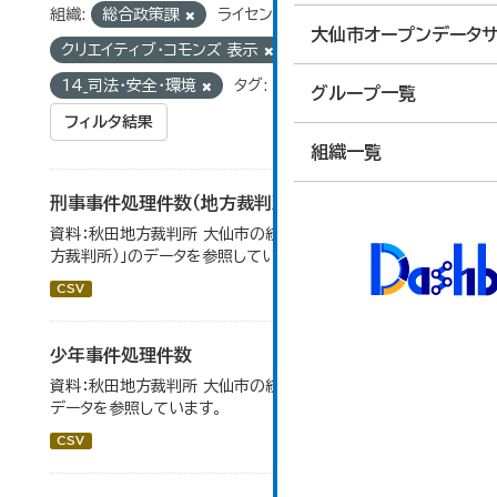
組織:
総合政策課
ライセンス:
大仙市オープンデータサ
クリエイティブ・コモンズ 表示
グループ:
14_司法・安全・環境
タグ:
地方裁判所
グループ一覧
フィルタ結果
組織一覧
刑事事件処理件数（地方裁判所）
資料：秋田地方裁判所 大仙市の統計「12-17刑事事件（地
方裁判所）」のデータを参照しています。
CSV
少年事件処理件数
資料：秋田地方裁判所 大仙市の統計「12-16 少年事件」の
データを参照しています。
CSV