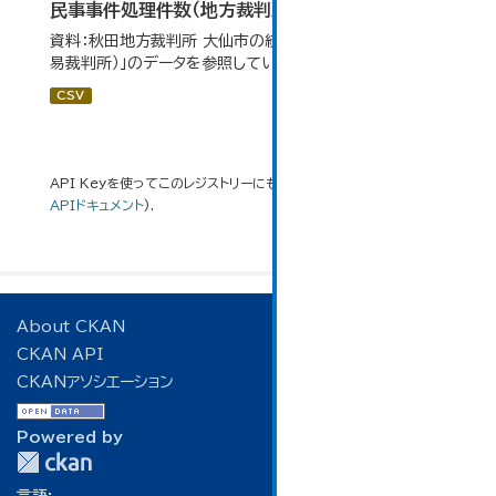
民事事件処理件数（地方裁判所）
資料：秋田地方裁判所 大仙市の統計「12-13 民事事件（簡
易裁判所）」のデータを参照しています。
CSV
API Keyを使ってこのレジストリーにもアクセス可能です
API
(see
APIドキュメント
).
About CKAN
CKAN API
CKANアソシエーション
Powered by