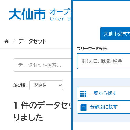
ス
キ
ッ
プ
し
て
大仙市公式
内
データセット
容
フリーワード検索
へ
並び順
一覧から探す
1 件のデータセットが見つか
分野別に探す
りました