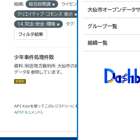
組織:
総合政策課
ライセンス:
大仙市オープンデータサ
クリエイティブ・コモンズ 表示
グループ:
14_司法・安全・環境
タグ:
少年事件
グループ一覧
フィルタ結果
組織一覧
少年事件処理件数
資料：秋田地方裁判所 大仙市の統計「12-16 少年事件」の
データを参照しています。
CSV
API Keyを使ってこのレジストリーにもアクセス可能です
API
(see
APIドキュメント
).