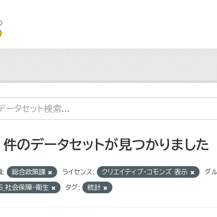
2 件のデータセットが見つかりました
:
総合政策課
ライセンス:
クリエイティブ・コモンズ 表示
グル
5_社会保障・衛生
タグ:
統計