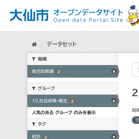
ス
キ
ッ
プ
し
て
内
データセット
容
へ
組織
総合政策課
2
グループ
15_社会保障・衛生
2
組織
人気のある グループ のみを表示
1
タグ
統計
2