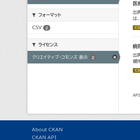
医
出
フォーマット
は
CSV
2
CS
ライセンス
病
出
クリエイティブ・コモンズ 表示
2
健
CS
AP
About CKAN
CKAN API