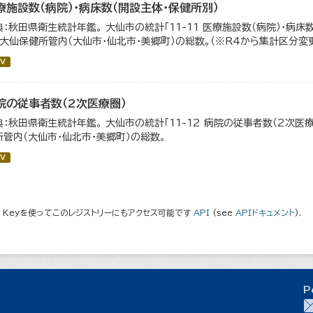
療施設数（病院）・病床数（開設主体・保健所別）
典：秋田県衛生統計年鑑。 大仙市の統計「11-11 医療施設数（病院）・病床
、大仙保健所管内（大仙市・仙北市・美郷町）の総数。（※R4から集計区分変
V
院の従事者数（2次医療圏）
典：秋田県衛生統計年鑑。 大仙市の統計「11-12 病院の従事者数（2次医
所管内（大仙市・仙北市・美郷町）の総数。
V
I Keyを使ってこのレジストリーにもアクセス可能です
API
(see
APIドキュメント
).
P