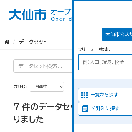
ス
キ
ッ
プ
し
て
大仙市公式
内
データセット
容
フリーワード検索
へ
並び順
一覧から探す
7 件のデータセットが見つか
分野別に探す
りました