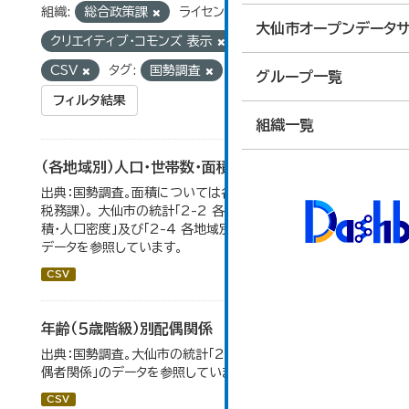
組織:
総合政策課
ライセンス:
大仙市オープンデータサ
クリエイティブ・コモンズ 表示
フォーマット:
CSV
タグ:
国勢調査
グループ一覧
フィルタ結果
組織一覧
（各地域別）人口・世帯数・面積・人口密度
出典：国勢調査。面積については各年１月１日時点（大仙市
税務課）。 大仙市の統計「2-2 各地域別人口・人口増減・面
積・人口密度」及び「2-4 各地域別人口・世帯数の推移」の
データを参照しています。
CSV
年齢（５歳階級）別配偶関係
出典：国勢調査。大仙市の統計「2-12 年齢（5歳階級）別配
偶者関係」のデータを参照しています。
CSV