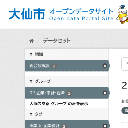
ス
キ
ッ
プ
し
て
内
データセット
容
へ
組織
総合政策課
2
グループ
07_企業・家計・経済
2
組織
人気のある グループ のみを表示
タグ
事業所-企業統計
2