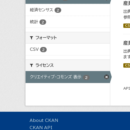
産
経済センサス
2
出
参
統計
2
CS
フォーマット
産
CSV
2
出
ます
ライセンス
CS
クリエイティブ・コモンズ 表示
2
AP
About CKAN
CKAN API