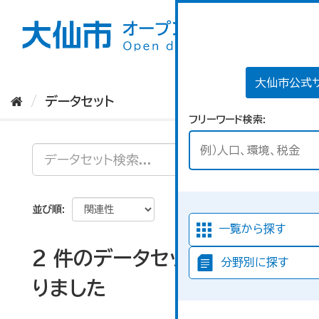
ス
キ
ッ
プ
し
て
大仙市公式
内
データセット
容
フリーワード検索
へ
並び順
一覧から探す
2 件のデータセットが見つか
分野別に探す
りました