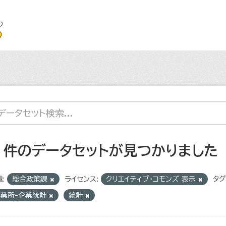
2 件のデータセットが見つかりました
:
総合政策課
ライセンス:
クリエイティブ・コモンズ 表示
タグ
事業所-企業統計
統計