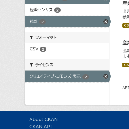
産
経済センサス
2
出
参
統計
2
CS
フォーマット
産
CSV
2
出
ます
ライセンス
CS
クリエイティブ・コモンズ 表示
2
AP
About CKAN
CKAN API