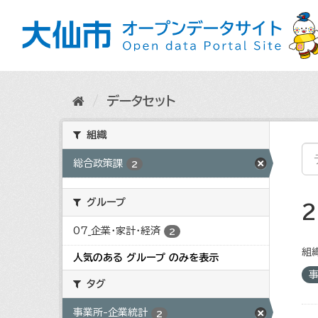
ス
キ
ッ
プ
し
て
内
データセット
容
へ
組織
総合政策課
2
グループ
07_企業・家計・経済
2
組織
人気のある グループ のみを表示
タグ
事業所-企業統計
2