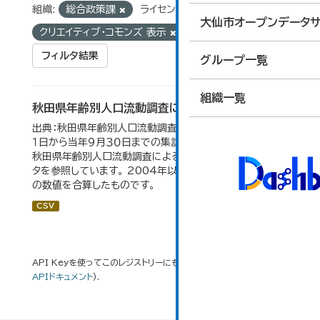
組織:
総合政策課
ライセンス:
大仙市オープンデータサ
クリエイティブ・コモンズ 表示
タグ:
人口動態
フィルタ結果
グループ一覧
組織一覧
秋田県年齢別人口流動調査による人口動態の推移
出典：秋田県年齢別人口流動調査。 各年ともに、前年１０月
１日から当年９月３０日までの集計。 大仙市の統計「2-10
秋田県年齢別人口流動調査による人口動態の推移」のデー
タを参照しています。 2004年以前の数値は合併前市町村
の数値を合算したものです。
CSV
API Keyを使ってこのレジストリーにもアクセス可能です
API
(see
APIドキュメント
).