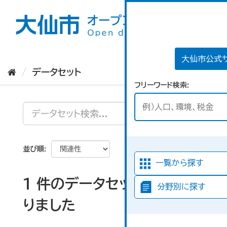
ス
キ
ッ
プ
し
て
大仙市公式
内
データセット
容
フリーワード検索
へ
並び順
一覧から探す
1 件のデータセットが見つか
分野別に探す
りました