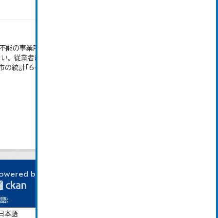
付不能の事業所、卸売の商品販売額（仲立手数料を除
。 従業者総数は「個人業主」、「無給家族従業者」、
統計「6-2...
owered by
語