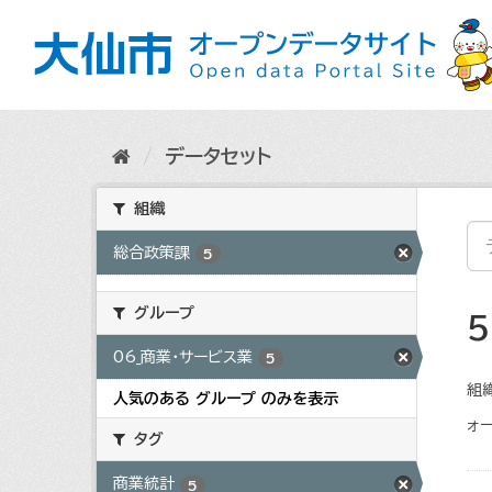
ス
キ
ッ
プ
し
て
内
データセット
容
へ
組織
総合政策課
5
グループ
06_商業・サービス業
5
組織
人気のある グループ のみを表示
ォー
タグ
商業統計
5