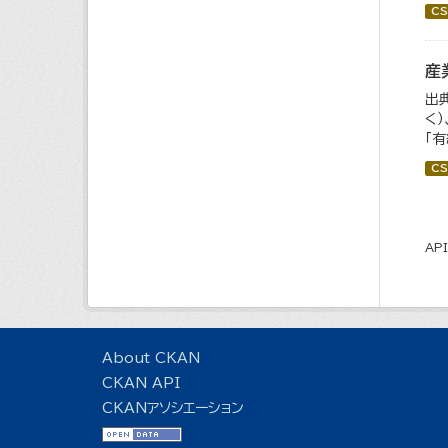
CS
産
出
く
「
CS
AP
About CKAN
CKAN API
CKANアソシエーション