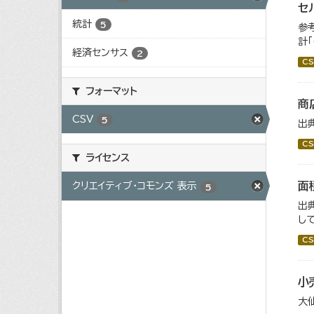
セ
統計
5
参
計
経済センサス
2
CS
フォーマット
商
CSV
5
出
CS
ライセンス
面
クリエイティブ・コモンズ 表示
5
出
し
CS
小
大