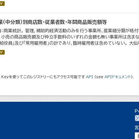
V
業（中分類）別商店数・従業者数・年間商品販売額等
典：商業統計。 管理，補助的経済活動のみを行う事業所、産業細分類が格
）、小売の商品販売額及び仲立手数料のいずれの金額も無い事業所は含まない
有給役員」及び「常用雇用者」の計であり、臨時雇用者は含めていない。 大仙市の
V
I Keyを使ってこのレジストリーにもアクセス可能です
API
(see
APIドキュメント
).
P
言