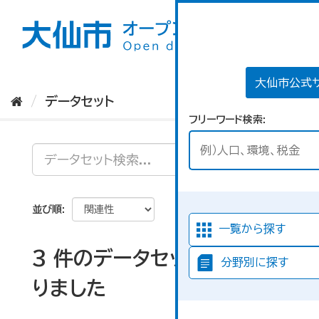
ス
キ
ッ
プ
し
て
大仙市公式
内
データセット
容
フリーワード検索
へ
並び順
一覧から探す
3 件のデータセットが見つか
分野別に探す
りました