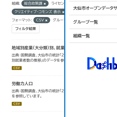
組織:
総合政策課
ライセンス:
大仙市オープンデータサ
クリエイティブ・コモンズ 表示
タグ:
国勢調査
フォーマット:
CSV
グループ:
03_労働・賃金
グループ一覧
フィルタ結果
組織一覧
地域別産業（大分類）別、就業者数
出典：国勢調査、大仙市の統計「2-8 地域別産業（大分類）
別就業者数の推移」のデータを参照しています。
CSV
労働力人口
出典：国勢調査、大仙市の統計「2-6 労働力人口」のデータ
を参照しています。
CSV