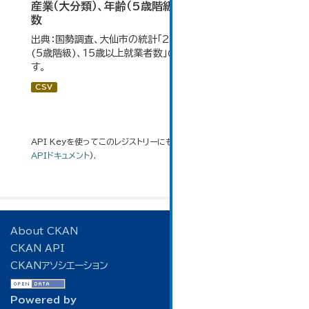
産業（大分類）、年齢（5歳階級）、15歳以上就業者
数
出典：国勢調査、大仙市の統計「2-7 産業(大分類)、年齢
(5歳階級)、15歳以上就業者数」のデータを参照していま
す。
CSV
API Keyを使ってこのレジストリーにもアクセス可能です
API
(see
APIドキュメント
).
About CKAN
CKAN API
CKANアソシエーション
Powered by