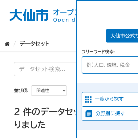
ス
キ
ッ
プ
し
て
大仙市公式
内
データセット
容
フリーワード検索
へ
並び順
一覧から探す
2 件のデータセットが見つか
分野別に探す
りました