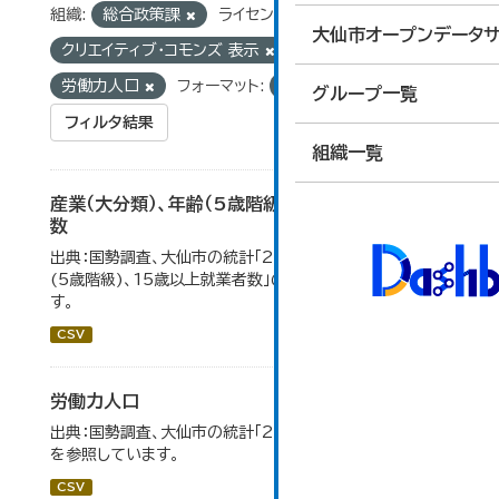
組織:
総合政策課
ライセンス:
大仙市オープンデータサ
クリエイティブ・コモンズ 表示
タグ:
国勢調査
労働力人口
フォーマット:
CSV
グループ一覧
フィルタ結果
組織一覧
産業（大分類）、年齢（5歳階級）、15歳以上就業者
数
出典：国勢調査、大仙市の統計「2-7 産業(大分類)、年齢
(5歳階級)、15歳以上就業者数」のデータを参照していま
す。
CSV
労働力人口
出典：国勢調査、大仙市の統計「2-6 労働力人口」のデータ
を参照しています。
CSV