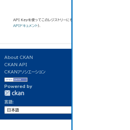
API Keyを使ってこのレジストリーにもアクセス可能です
API
(see
APIドキュメント
).
About CKAN
CKAN API
CKANアソシエーション
Powered by
言語