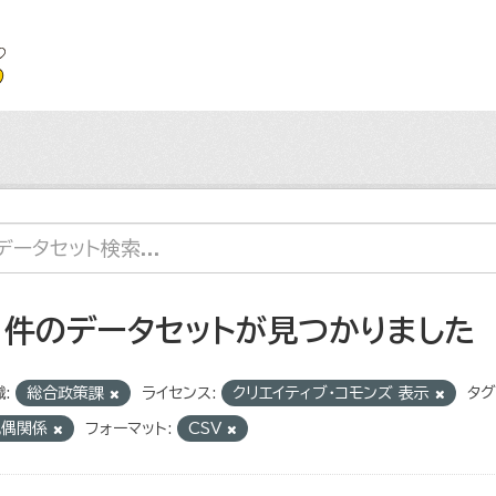
1 件のデータセットが見つかりました
:
総合政策課
ライセンス:
クリエイティブ・コモンズ 表示
タグ
配偶関係
フォーマット:
CSV