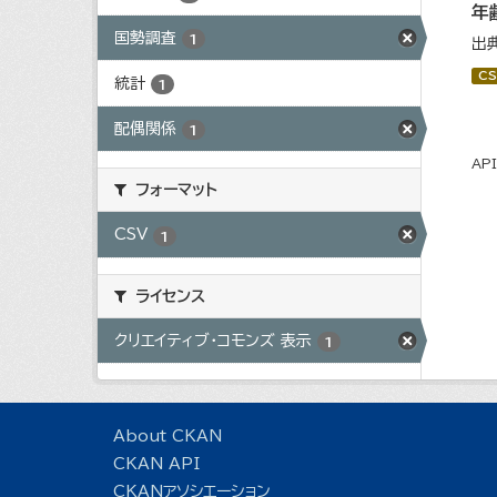
年
国勢調査
1
出
CS
統計
1
配偶関係
1
AP
フォーマット
CSV
1
ライセンス
クリエイティブ・コモンズ 表示
1
About CKAN
CKAN API
CKANアソシエーション