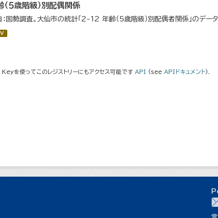
齢（５歳階級）別配偶関係
典：国勢調査。大仙市の統計「2-12 年齢（5歳階級）別配偶者関係」のデー
V
I Keyを使ってこのレジストリーにもアクセス可能です
API
(see
APIドキュメント
).
P
言