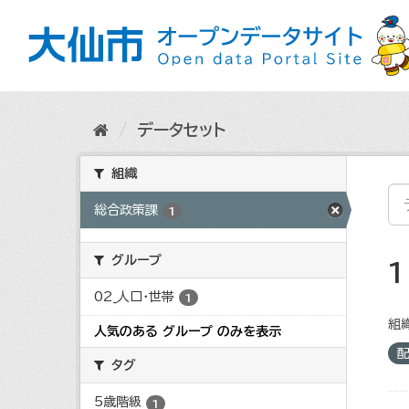
ス
キ
ッ
プ
し
て
内
データセット
容
へ
組織
総合政策課
1
グループ
02_人口・世帯
1
組織
人気のある グループ のみを表示
タグ
5歳階級
1