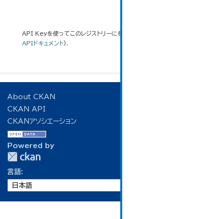
API Keyを使ってこのレジストリーにもアクセス可能です
API
(see
APIドキュメント
).
About CKAN
CKAN API
CKANアソシエーション
Powered by
言語