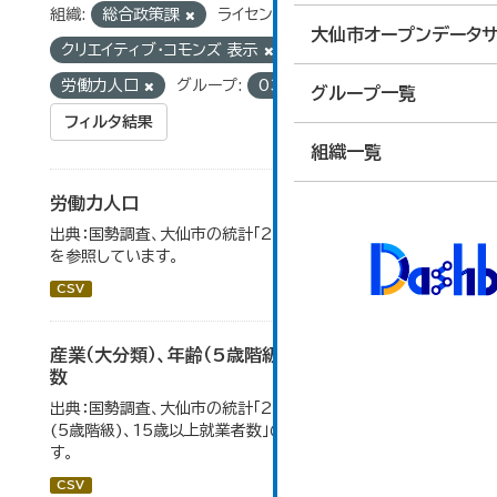
組織:
総合政策課
ライセンス:
大仙市オープンデータサ
クリエイティブ・コモンズ 表示
タグ:
国勢調査
労働力人口
グループ:
03_労働・賃金
グループ一覧
フィルタ結果
組織一覧
労働力人口
出典：国勢調査、大仙市の統計「2-6 労働力人口」のデータ
を参照しています。
CSV
産業（大分類）、年齢（5歳階級）、15歳以上就業者
数
出典：国勢調査、大仙市の統計「2-7 産業(大分類)、年齢
(5歳階級)、15歳以上就業者数」のデータを参照していま
す。
CSV