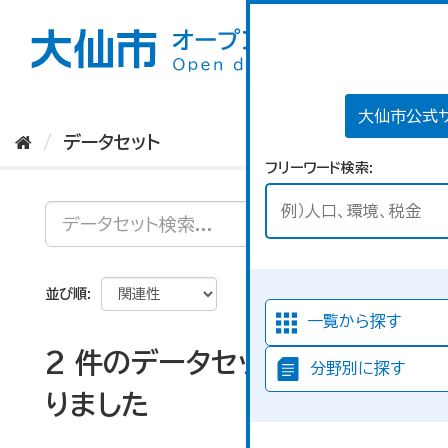
ス
キ
ッ
プ
し
て
大仙市公式
内
データセット
容
フリーワード検索
へ
並び順
一覧から探す
2 件のデータセットが見つか
分野別に探す
りました