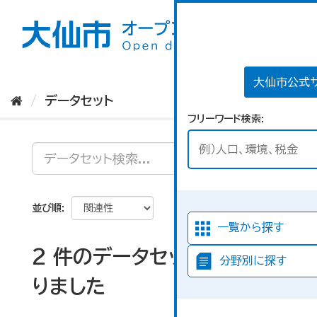
ス
キ
ッ
プ
し
て
大仙市公式
内
データセット
容
フリーワード検索
へ
並び順
一覧から探す
2 件のデータセットが見つか
分野別に探す
りました