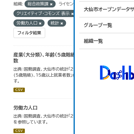
組織:
総合政策課
ライセンス:
大仙市オープンデータサ
クリエイティブ・コモンズ 表示
タグ:
国勢調査
労働力人口
統計
グループ一覧
フィルタ結果
組織一覧
産業（大分類）、年齢（5歳階級）、15歳以上就業者
数
出典：国勢調査、大仙市の統計「2-7 産業(大分類)、年齢
(5歳階級)、15歳以上就業者数」のデータを参照していま
す。
CSV
労働力人口
出典：国勢調査、大仙市の統計「2-6 労働力人口」のデータ
を参照しています。
CSV