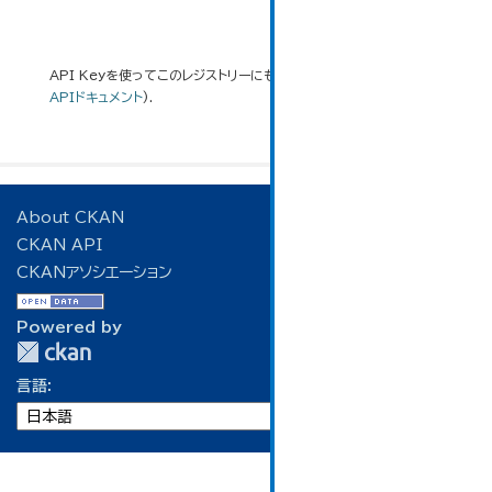
API Keyを使ってこのレジストリーにもアクセス可能です
API
(see
APIドキュメント
).
About CKAN
CKAN API
CKANアソシエーション
Powered by
言語