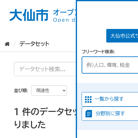
ス
キ
ッ
プ
し
て
大仙市公式
内
データセット
容
フリーワード検索
へ
並び順
一覧から探す
1 件のデータセットが見つか
分野別に探す
りました