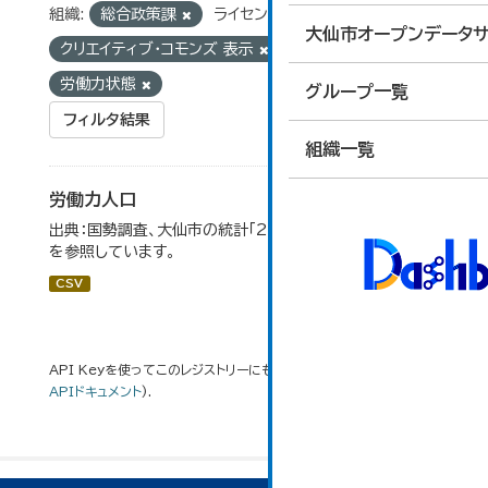
組織:
総合政策課
ライセンス:
大仙市オープンデータサ
クリエイティブ・コモンズ 表示
タグ:
国勢調査
労働力状態
グループ一覧
フィルタ結果
組織一覧
労働力人口
出典：国勢調査、大仙市の統計「2-6 労働力人口」のデータ
を参照しています。
CSV
API Keyを使ってこのレジストリーにもアクセス可能です
API
(see
APIドキュメント
).