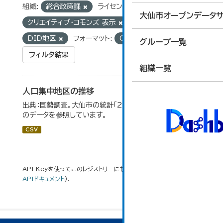
組織:
総合政策課
ライセンス:
大仙市オープンデータサ
クリエイティブ・コモンズ 表示
タグ:
国勢調査
DID地区
フォーマット:
CSV
グループ一覧
フィルタ結果
組織一覧
人口集中地区の推移
出典：国勢調査。大仙市の統計「2-3 人口集中地区の推移」
のデータを参照しています。
CSV
API Keyを使ってこのレジストリーにもアクセス可能です
API
(see
APIドキュメント
).