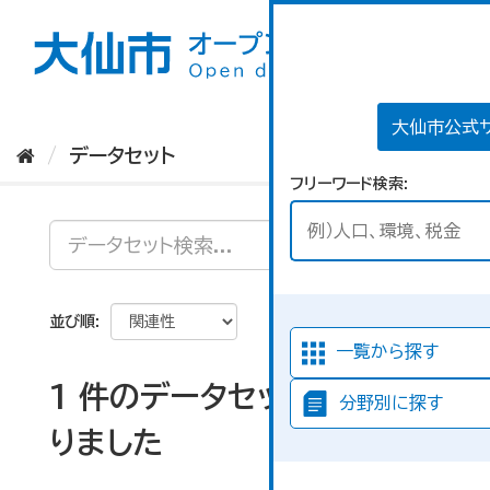
ス
キ
ッ
プ
し
て
大仙市公式
内
データセット
容
フリーワード検索
へ
並び順
一覧から探す
1 件のデータセットが見つか
分野別に探す
りました