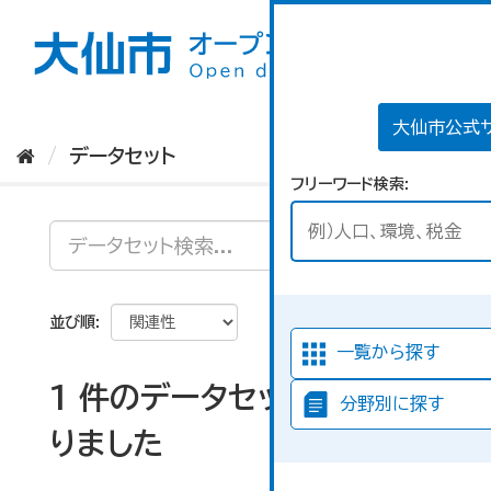
ス
キ
ッ
プ
し
て
大仙市公式
内
データセット
容
フリーワード検索
へ
並び順
一覧から探す
1 件のデータセットが見つか
分野別に探す
りました