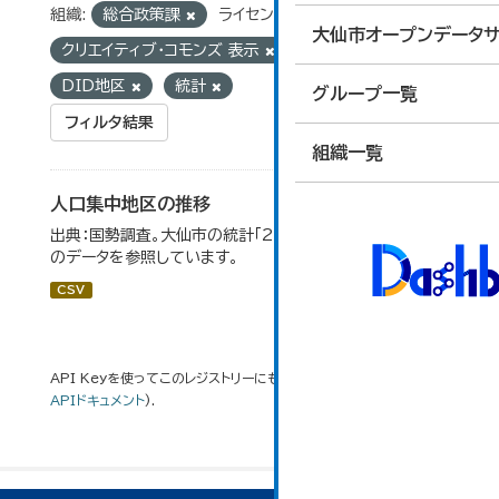
組織:
総合政策課
ライセンス:
大仙市オープンデータサ
クリエイティブ・コモンズ 表示
タグ:
国勢調査
DID地区
統計
グループ一覧
フィルタ結果
組織一覧
人口集中地区の推移
出典：国勢調査。大仙市の統計「2-3 人口集中地区の推移」
のデータを参照しています。
CSV
API Keyを使ってこのレジストリーにもアクセス可能です
API
(see
APIドキュメント
).