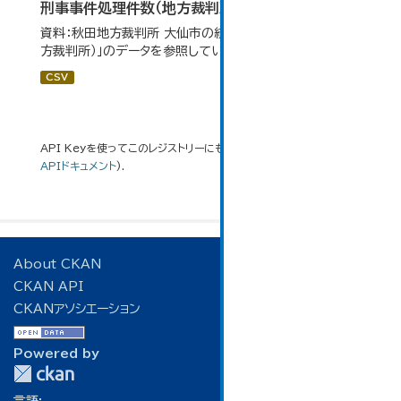
刑事事件処理件数（地方裁判所）
資料：秋田地方裁判所 大仙市の統計「12-17刑事事件（地
方裁判所）」のデータを参照しています。
CSV
API Keyを使ってこのレジストリーにもアクセス可能です
API
(see
APIドキュメント
).
About CKAN
CKAN API
CKANアソシエーション
Powered by