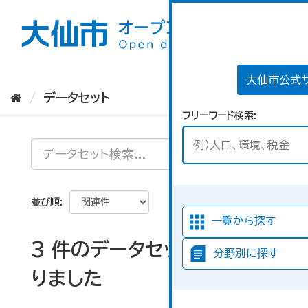
ス
キ
ッ
プ
し
て
大仙市公式
内
データセット
容
フリーワード検索
へ
並び順
一覧から探す
3 件のデータセットが見つか
分野別に探す
りました