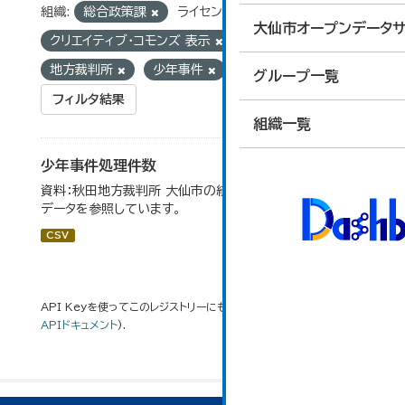
組織:
総合政策課
ライセンス:
大仙市オープンデータサ
クリエイティブ・コモンズ 表示
タグ:
地方裁判所
少年事件
グループ一覧
フィルタ結果
組織一覧
少年事件処理件数
資料：秋田地方裁判所 大仙市の統計「12-16 少年事件」の
データを参照しています。
CSV
API Keyを使ってこのレジストリーにもアクセス可能です
API
(see
APIドキュメント
).