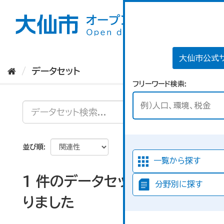
ス
キ
ッ
プ
し
て
大仙市公式
内
データセット
容
フリーワード検索
へ
並び順
一覧から探す
1 件のデータセットが見つか
分野別に探す
りました