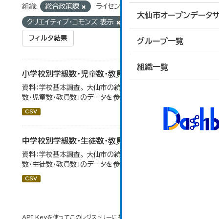
組織:
総合政策課
ライセンス:
大仙市オープンデータサ
クリエイティブ・コモンズ 表示
タグ:
学校別
フィルタ結果
グループ一覧
組織一覧
小学校別学級数・児童数・教員数
資料：学校基本調査。 大仙市の統計「14-4 小学校別学級
数・児童数・教員数」のデータを参照しています。
CSV
中学校別学級数・生徒数・教員数
資料：学校基本調査。 大仙市の統計「14-6 中学校別学級
数・生徒数・教員数」のデータを参照しています。
CSV
API Keyを使ってこのレジストリーにもアクセス可能です
API
(see