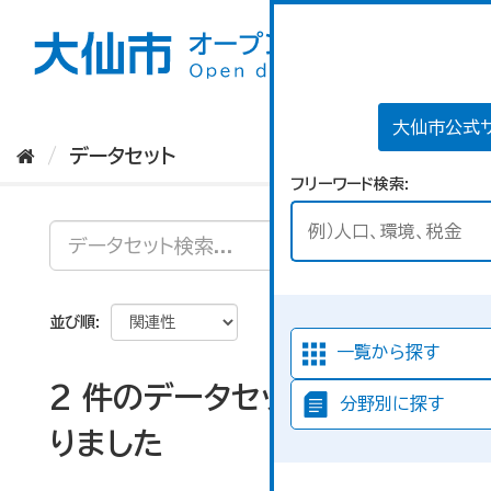
ス
キ
ッ
プ
し
て
大仙市公式
内
データセット
容
フリーワード検索
へ
並び順
一覧から探す
2 件のデータセットが見つか
分野別に探す
りました