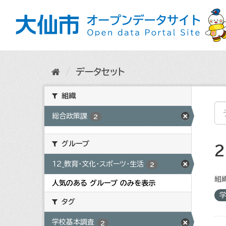
ス
キ
ッ
プ
し
て
内
データセット
容
へ
組織
総合政策課
2
グループ
12_教育・文化・スポーツ・生活
2
組織
人気のある グループ のみを表示
タグ
学校基本調査
2