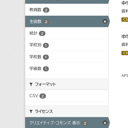
中
教員数
2
資
CS
生徒数
2
統計
2
中
資
学校別
1
CS
学校数
1
学級数
1
AP
フォーマット
CSV
2
ライセンス
クリエイティブ・コモンズ 表示
2