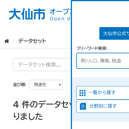
ス
キ
ッ
プ
し
て
大仙市公式
内
データセット
容
フリーワード検索
へ
並び順
一覧から探す
4 件のデータセットが見つか
分野別に探す
りました