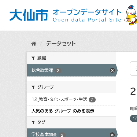
ス
キ
ッ
プ
し
て
内
データセット
容
へ
組織
総合政策課
2
グループ
12_教育・文化・スポーツ・生活
2
組織
人気のある グループ のみを表示
タグ
学校基本調査
2