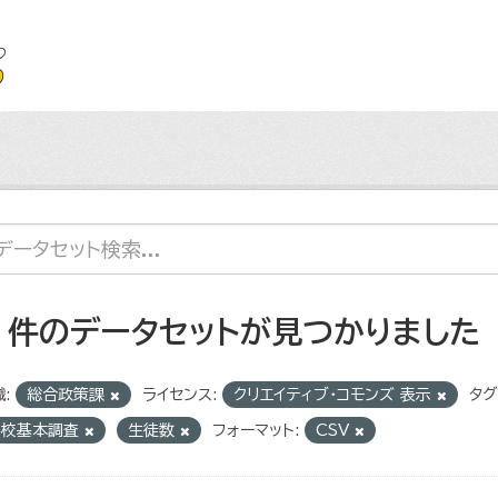
2 件のデータセットが見つかりました
:
総合政策課
ライセンス:
クリエイティブ・コモンズ 表示
タグ
学校基本調査
生徒数
フォーマット:
CSV