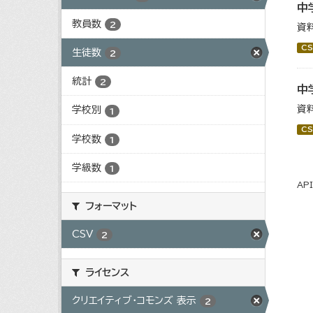
中
教員数
2
資
CS
生徒数
2
統計
2
中
資
学校別
1
CS
学校数
1
学級数
1
AP
フォーマット
CSV
2
ライセンス
クリエイティブ・コモンズ 表示
2