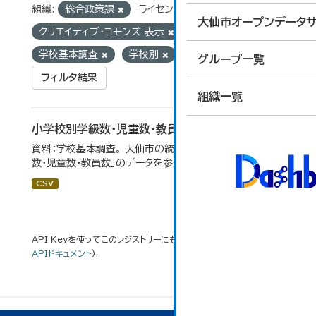
組織:
総合政策課
ライセンス:
大仙市オープンデータサ
クリエイティブ・コモンズ 表示
タグ:
学校基本調査
学校別
児童数
グループ一覧
フィルタ結果
組織一覧
小学校別学級数・児童数・教員数
資料：学校基本調査。 大仙市の統計「14-4 小学校別学級
数・児童数・教員数」のデータを参照しています。
CSV
API Keyを使ってこのレジストリーにもアクセス可能です
API
(see
APIドキュメント
).