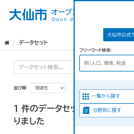
ス
キ
ッ
プ
し
て
大仙市公式
内
データセット
容
フリーワード検索
へ
並び順
一覧から探す
1 件のデータセットが見つか
分野別に探す
りました