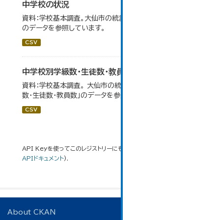
中学校の状況
資料：学校基本調査。大仙市の統計「14-5 中学校の状況」
のデータを参照しています。
CSV
中学校別学級数・生徒数・教員数
資料：学校基本調査。 大仙市の統計「14-6 中学校別学級
数・生徒数・教員数」のデータを参照しています。
CSV
API Keyを使ってこのレジストリーにもアクセス可能です
API
(see
APIドキュメント
).
About CKAN