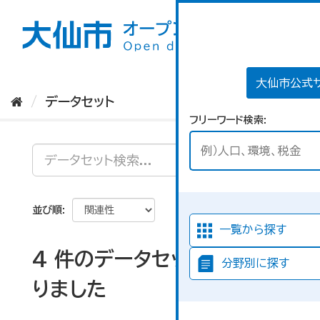
ス
キ
ッ
プ
し
て
大仙市公式
内
データセット
容
フリーワード検索
へ
並び順
一覧から探す
4 件のデータセットが見つか
分野別に探す
りました