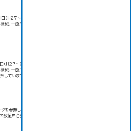
1日（H27～）・平成23年のみ平成24年2月1日現
密機械、一般用機械の分類は廃止。また、衣服は繊維
日（H27～）・平成23年のみ平成24年2月1日現
密機械、一般用機械の分類は廃止。また、衣服は繊維
しています。...
ータを参照しています。 2007年以前は「生産額」を
の数値を合算したものです。