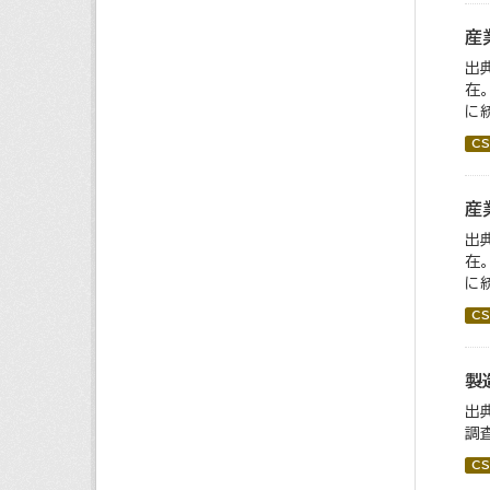
産
出
在
に統
CS
産
出
在
に
CS
製
出
調
CS