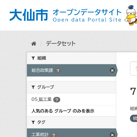
ス
キ
ッ
プ
し
て
内
データセット
容
へ
組織
総合政策課
7
グループ
05_鉱工業
7
組織
人気のある グループ のみを表示
タグ
工業統計
7