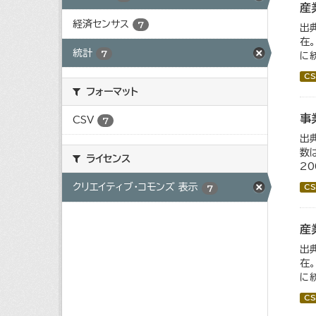
産
経済センサス
7
出
在
統計
7
に
CS
フォーマット
事
CSV
7
出
数
ライセンス
2
クリエイティブ・コモンズ 表示
CS
7
産
出
在
に
CS