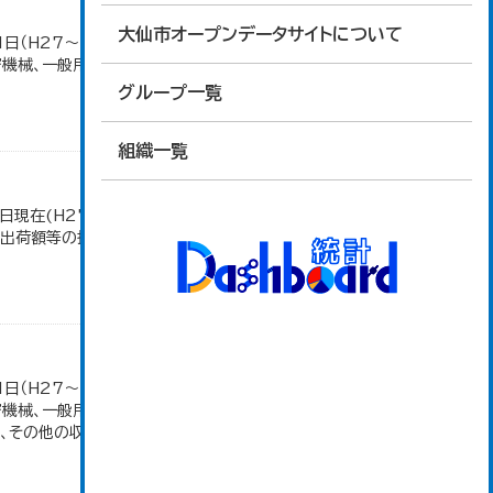
大仙市オープンデータサイトについて
1日（H27～）・平成23年のみ平成24年2月1日現
密機械、一般用機械の分類は廃止。また、衣服は繊維
グループ一覧
組織一覧
日現在(H27～)。 平成23年のみ事業所数、従業者
造品出荷額等の推移」のデータを参照しています。
1日（H27～）・平成23年のみ平成24年2月1日現
密機械、一般用機械の分類は廃止。また、衣服は繊維
その他の収入額の合計。...