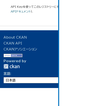
API Keyを使ってこのレジストリーにもアクセス可能です
API
(see
APIドキュメント
).
About CKAN
CKAN API
CKANアソシエーション
Powered by
言語