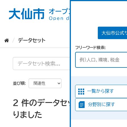
ス
キ
ッ
プ
し
て
大仙市公式
内
データセット
容
フリーワード検索
へ
並び順
一覧から探す
2 件のデータセットが見つか
分野別に探す
りました