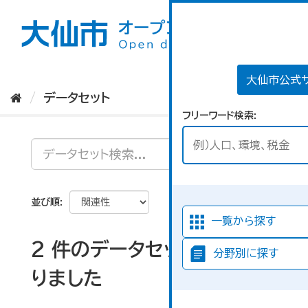
ス
キ
ッ
プ
し
て
大仙市公式
内
データセット
容
フリーワード検索
へ
並び順
一覧から探す
2 件のデータセットが見つか
分野別に探す
りました