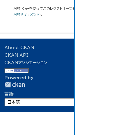
API Keyを使ってこのレジストリーにもアクセス可能です
API
(see
APIドキュメント
).
About CKAN
CKAN API
CKANアソシエーション
Powered by
言語