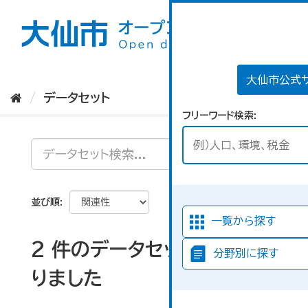
ス
キ
ッ
プ
し
て
大仙市公式
内
データセット
容
フリーワード検索
へ
並び順
一覧から探す
2 件のデータセットが見つか
分野別に探す
りました