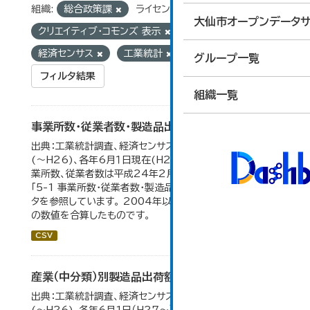
組織:
総合政策課
ライセンス:
大仙市オープンデータサ
クリエイティブ・コモンズ 表示
タグ:
経済センサス
工業統計
グループ一覧
フィルタ結果
組織一覧
事業所数・従業者数・製造品出荷額等の推移
出典：工業統計調査、経済センサス。各年12月31日現在
(～H26)、各年6月１日現在(H27～)。 平成23年のみ事
業所数、従業者数は平成24年2月1日現在。 大仙市の統計
「5-1 事業所数・従業者数・製造品出荷額等の推移」のデー
タを参照しています。 2004年以前の数値は合併前市町村
の数値を合算したものです。
CSV
産業（中分類）別製造品出荷額等の推移
出典：工業統計調査、経済センサス。 各年12月31日現在