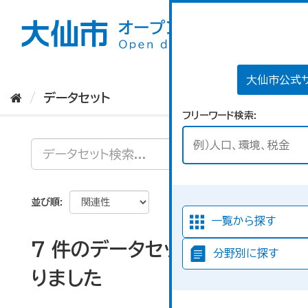
ス
キ
ッ
プ
し
て
大仙市公式
内
データセット
容
フリーワード検索
へ
並び順
一覧から探す
7 件のデータセットが見つか
分野別に探す
りました