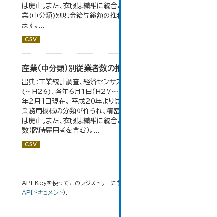
は廃止。また、衣服は繊維に統合された。 大仙市の統計「産
業(中分類)別現金給与総額の推移」のデータを参照してい
ます。...
CSV
産業（中分類）別従業者数の推移
出典：工業統計調査、経済センサス。 各年12月31日現在
(～H26)、各年6月1日（H27～）・平成23年のみ平成24
年2月1日現在。 平成20年よりはん用機械、生産用機械、
業務用機械の分類が作られ、精密機械、一般用機械の分類
は廃止。また、衣服は繊維に統合された。 数値は総従業者
数（臨時雇用者を含む）。...
CSV
API Keyを使ってこのレジストリーにもアクセス可能です
API
(see
APIドキュメント
).