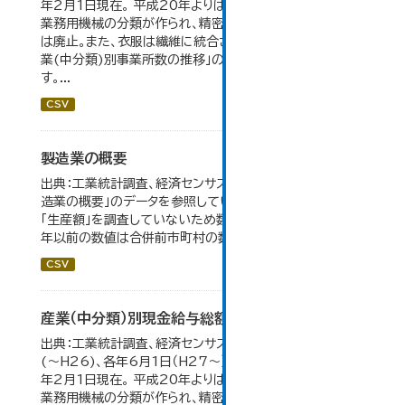
年2月1日現在。 平成20年よりはん用機械、生産用機械、
業務用機械の分類が作られ、精密機械、一般用機械の分類
は廃止。また、衣服は繊維に統合された。 大仙市の統計「産
業(中分類)別事業所数の推移」のデータを参照していま
す。...
CSV
製造業の概要
出典：工業統計調査、経済センサス。 大仙市の統計「5-7 製
造業の概要」のデータを参照しています。 2007年以前は
「生産額」を調査していないため数値はありません。 2004
年以前の数値は合併前市町村の数値を合算したものです。
CSV
産業（中分類）別現金給与総額の推移
出典：工業統計調査、経済センサス。 各年12月31日現在
(～H26)、各年6月1日（H27～）・平成23年のみ平成24
年2月1日現在。 平成20年よりはん用機械、生産用機械、
業務用機械の分類が作られ、精密機械、一般用機械の分類