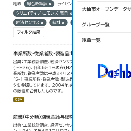
組織:
総合政策課
ライセンス:
大仙市オープンデータサ
クリエイティブ・コモンズ 表示
タグ:
経済センサス
統計
工業統計
グループ一覧
フィルタ結果
組織一覧
事業所数・従業者数・製造品出荷額等の推移
出典：工業統計調査、経済センサス。各年12月31日現在
(～H26)、各年6月１日現在(H27～)。 平成23年のみ事
業所数、従業者数は平成24年2月1日現在。 大仙市の統計
「5-1 事業所数・従業者数・製造品出荷額等の推移」のデー
タを参照しています。 2004年以前の数値は合併前市町村
の数値を合算したものです。
CSV
産業（中分類）別現金給与総額の推移
出典：工業統計調査、経済センサス。 各年12月31日現在