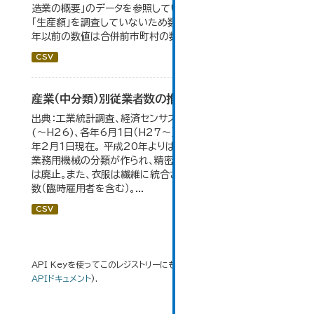
造業の概要」のデータを参照しています。 2007年以前は
「生産額」を調査していないため数値はありません。 2004
年以前の数値は合併前市町村の数値を合算したものです。
CSV
産業（中分類）別従業者数の推移
出典：工業統計調査、経済センサス。 各年12月31日現在
(～H26)、各年6月1日（H27～）・平成23年のみ平成24
年2月1日現在。 平成20年よりはん用機械、生産用機械、
業務用機械の分類が作られ、精密機械、一般用機械の分類
は廃止。また、衣服は繊維に統合された。 数値は総従業者
数（臨時雇用者を含む）。...
CSV
API Keyを使ってこのレジストリーにもアクセス可能です
API
(see
APIドキュメント
).