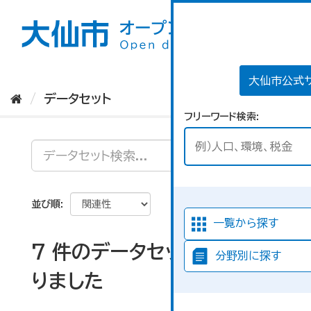
ス
キ
ッ
プ
し
て
大仙市公式
内
データセット
容
フリーワード検索
へ
並び順
一覧から探す
7 件のデータセットが見つか
分野別に探す
りました