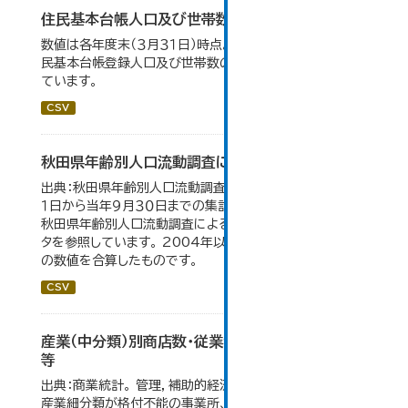
住民基本台帳人口及び世帯数の推移
数値は各年度末（３月３１日）時点。大仙市の統計「2-9 住
民基本台帳登録人口及び世帯数の推移」のデータを参照し
ています。
CSV
秋田県年齢別人口流動調査による人口動態の推移
出典：秋田県年齢別人口流動調査。 各年ともに、前年１０月
１日から当年９月３０日までの集計。 大仙市の統計「2-10
秋田県年齢別人口流動調査による人口動態の推移」のデー
タを参照しています。 2004年以前の数値は合併前市町村
の数値を合算したものです。
CSV
産業（中分類）別商店数・従業者数・年間商品販売額
等
出典：商業統計。 管理，補助的経済活動のみを行う事業所、
産業細分類が格付不能の事業所、卸売の商品販売額（仲立