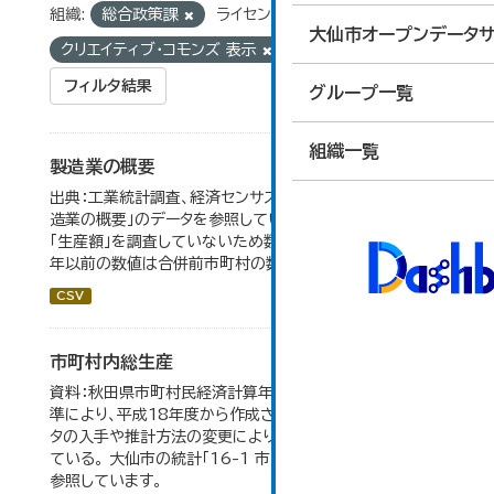
組織:
総合政策課
ライセンス:
大仙市オープンデータサ
クリエイティブ・コモンズ 表示
タグ:
統計
フィルタ結果
グループ一覧
組織一覧
製造業の概要
出典：工業統計調査、経済センサス。 大仙市の統計「5-7 製
造業の概要」のデータを参照しています。 2007年以前は
「生産額」を調査していないため数値はありません。 2004
年以前の数値は合併前市町村の数値を合算したものです。
CSV
市町村内総生産
資料：秋田県市町村民経済計算年報。数値は平成23年基
準により、平成18年度から作成されたもので、 新たなデー
タの入手や推計方法の変更により、毎年度遡及改訂を行っ
ている。 大仙市の統計「16-1 市町村内総生産」のデータを
参照しています。