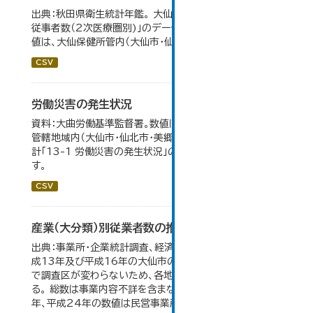
出典：秋田県衛生統計年鑑。 大仙市の統計「11-12 病院の
従事者数（2次医療圏別)」のデータを参照しています。 数
値は、大仙保健所管内（大仙市・仙北市・美郷町）の総数。
CSV
労働災害の発生状況
資料：大曲労働基準監督署。数値は大曲労働基準監督署の
管轄地域内（大仙市・仙北市・美郷町）の合計。 大仙市の統
計「13-1 労働災害の発生状況」のデータを参照していま
す。
CSV
産業（大分類）別従業者数の推移
出典：事業所・企業統計調査、経済センサス。 平成11年、平
成13年及び平成16年の大仙市の数値は、合併前、合併後
で調査区が変わらないため、各地域の数値を合算してい
る。 総数は事業内容不詳を含まない。平成11年、平成16
年、平成24年の数値は民営事業所のみの数値。...