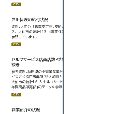
CSV
雇用保険の給付状況
資料：大曲公共職業安定所。支給金額の千円未満は四捨五
入。 大仙市の統計「13-4雇用保険の給付状況」のデータを
参照しています。
CSV
セルフサービス店商店数・従業者数・年間商品販売
額等
参考資料：秋田県の小売業産業分類小分類別、セルフサー
ビス方式採用事業所（法人組織と個人経営事業所の合計）。
大仙市の統計「6-3 セルフサービス店 商店数・従業者数・
年間商品販売額」のデータを参照しています。
CSV
職業紹介の状況