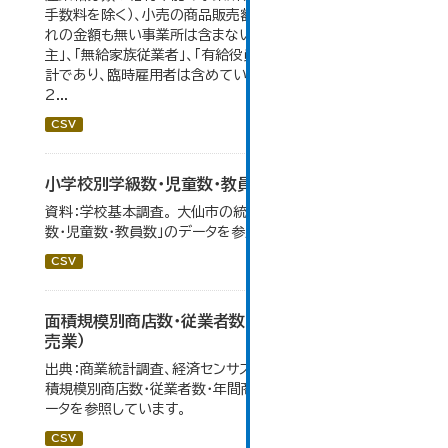
手数料を除く）、小売の商品販売額及び仲立手数料のいず
れの金額も無い事業所は含まない。 従業者総数は「個人業
主」、「無給家族従業者」、「有給役員」及び「常用雇用者」の
計であり、臨時雇用者は含めていない。 大仙市の統計「6-
2...
CSV
小学校別学級数・児童数・教員数
資料：学校基本調査。 大仙市の統計「14-4 小学校別学級
数・児童数・教員数」のデータを参照しています。
CSV
面積規模別商店数・従業者数・年間商品販売額（小
売業）
出典：商業統計調査、経済センサス。 大仙市の統計「6-5 面
積規模別商店数・従業者数・年間商品販売額（小売業）」のデ
ータを参照しています。
CSV