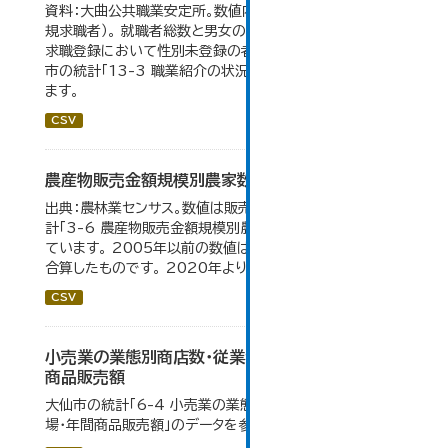
資料：大曲公共職業安定所。数値内の就職率は（就職者/新
規求職者）。 就職者総数と男女の合計が一致しないのは、
求職登録において性別未登録の者も含まれるため。 大仙
市の統計「13-3 職業紹介の状況」のデータを参照してい
ます。
CSV
農産物販売金額規模別農家数
出典：農林業センサス。数値は販売農家のみ。 大仙市の統
計「3-6 農産物販売金額規模別農家数」のデータを参照し
ています。 2005年以前の数値は合併前市町村の数値を
合算したものです。 2020年より集計区分が変更となる。
CSV
小売業の業態別商店数・従業者数・売場面積・年間
商品販売額
大仙市の統計「6-4 小売業の業態別商店数・従業者数・売
場・年間商品販売額」のデータを参照しています。