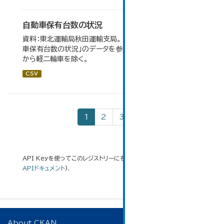
自動車保有台数の状況
資料：東北運輸局秋田運輸支局。 大仙市の統計「8-3 自動
車保有台数の状況」のデータを参照しています。 令和2年
から軽二輪車を除く。
CSV
1
2
3
»
API Keyを使ってこのレジストリーにもアクセス可能です
API
(see
APIドキュメント
).
About CKAN