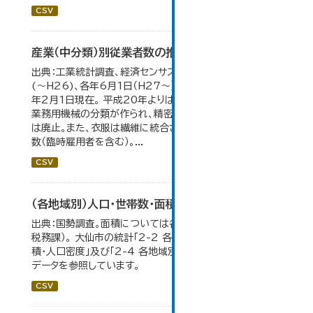
CSV
産業（中分類）別従業者数の推移
出典：工業統計調査、経済センサス。 各年12月31日現在
(～H26)、各年6月1日（H27～）・平成23年のみ平成24
年2月1日現在。 平成20年よりはん用機械、生産用機械、
業務用機械の分類が作られ、精密機械、一般用機械の分類
は廃止。また、衣服は繊維に統合された。 数値は総従業者
数（臨時雇用者を含む）。...
CSV
（各地域別）人口・世帯数・面積・人口密度
出典：国勢調査。面積については各年１月１日時点（大仙市
税務課）。 大仙市の統計「2-2 各地域別人口・人口増減・面
積・人口密度」及び「2-4 各地域別人口・世帯数の推移」の
データを参照しています。
CSV