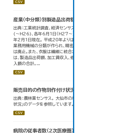
CSV
産業（中分類）別製造品出荷額等の推移
出典：工業統計調査、経済センサス。 各年12月31日現在
(～H26)、各年6月1日（H27～）・平成23年のみ平成24
年2月1日現在。 平成20年よりはん用機械、生産用機械、
業務用機械の分類が作られ、精密機械、一般用機械の分類
は廃止。また、衣服は繊維に統合された。 製造品出荷額等
は、製造品出荷額、加工賃収入、修理料収入額、その他の収
入額の合計。...
CSV
販売目的の作物別作付け状況
出典：農林業センサス。 大仙市の統計「3-1 農業経営体の
状況」のデータを参照しています。
CSV
病院の従事者数（2次医療圏）