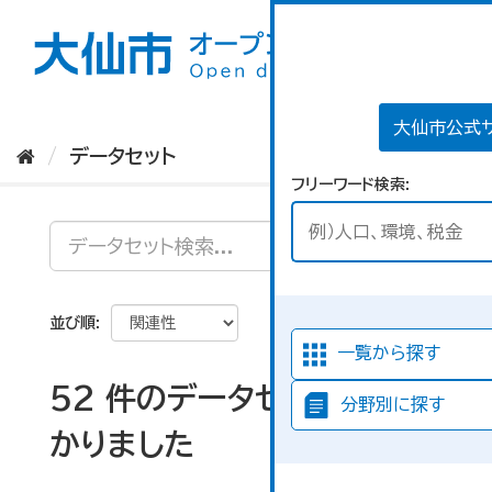
ス
キ
ッ
プ
し
て
大仙市公式
内
データセット
容
フリーワード検索
へ
並び順
一覧から探す
52 件のデータセットが見つ
分野別に探す
かりました