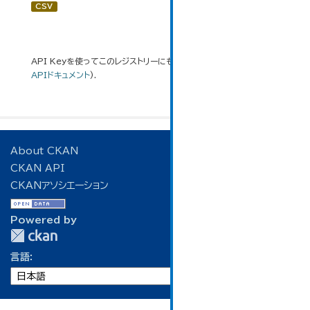
CSV
API Keyを使ってこのレジストリーにもアクセス可能です
API
(see
APIドキュメント
).
About CKAN
CKAN API
CKANアソシエーション
Powered by
言語