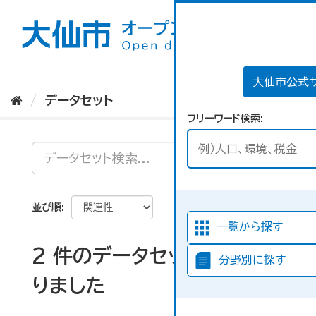
ス
キ
ッ
プ
し
て
大仙市公式
内
データセット
容
フリーワード検索
へ
並び順
一覧から探す
2 件のデータセットが見つか
分野別に探す
りました