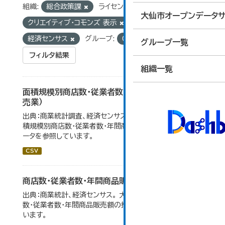
組織:
総合政策課
ライセンス:
大仙市オープンデータサ
クリエイティブ・コモンズ 表示
タグ:
統計
経済センサス
グループ:
06_商業・サービス業
グループ一覧
フィルタ結果
組織一覧
面積規模別商店数・従業者数・年間商品販売額（小
売業）
出典：商業統計調査、経済センサス。 大仙市の統計「6-5 面
積規模別商店数・従業者数・年間商品販売額（小売業）」のデ
ータを参照しています。
CSV
商店数・従業者数・年間商品販売額の推移
出典：商業統計、経済センサス。 大仙市の統計「6-1 商店
数・従業者数・年間商品販売額の推移」のデータを参照して
います。