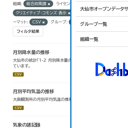
組織:
総合政策課
ライセンス:
大仙市オープンデータサ
クリエイティブ・コモンズ 表示
タグ:
統計
フォ
ーマット:
CSV
グループ:
01_国土・気象
グループ一覧
フィルタ結果
組織一覧
月別降水量の推移
大仙市の統計「1-2 月別降水量の推移」のデータを参照し
ています。
CSV
月別平均気温の推移
大曲観測所の月別平均気温の推移一覧です。
CSV
気象の諸記録