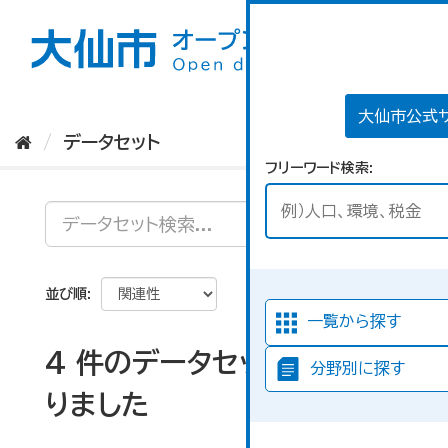
ス
キ
ッ
プ
し
て
大仙市公式
内
データセット
容
フリーワード検索
へ
並び順
一覧から探す
4 件のデータセットが見つか
分野別に探す
りました