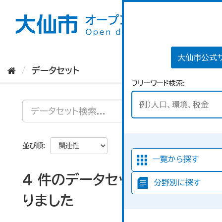
ス
キ
ッ
プ
し
て
大仙市公式
内
データセット
容
フリーワード検索
へ
並び順
一覧から探す
4 件のデータセットが見つか
分野別に探す
りました