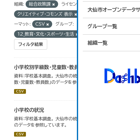
組織:
総合政策課
ライセンス:
大仙市オープンデータサ
クリエイティブ・コモンズ 表示
タグ:
統計
フォ
ーマット:
CSV
グループ:
グループ一覧
12_教育・文化・スポーツ・生活
組織一覧
フィルタ結果
小学校別学級数・児童数・教員数
資料：学校基本調査。 大仙市の統計「14-4 小学校別学級
数・児童数・教員数」のデータを参照しています。
CSV
小学校の状況
資料：学校基本調査。 大仙市の統計「14-3 小学校の状況」
のデータを参照しています。
CSV