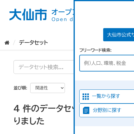
ス
キ
ッ
プ
し
て
大仙市公式
内
データセット
容
フリーワード検索
へ
並び順
一覧から探す
4 件のデータセットが見つか
分野別に探す
りました