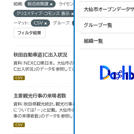
組織:
総合政策課
ライセンス:
大仙市オープンデータサ
クリエイティブ・コモンズ 表示
タグ:
統計
フォ
ーマット:
CSV
グループ:
10_運輸・観光
グループ一覧
フィルタ結果
組織一覧
秋田自動車道ＩＣ出入状況
資料：ＮＥＸＣＯ東日本。 大仙市の統計「8-1 秋田自動車道Ｉ
Ｃ出入状況」のデータを参照しています。
CSV
主要観光行事の来場者数
資料：秋田県観光統計。観光行事が開催されなかったもの
については「－」と記載。 大仙市の統計「15-1 主要観光行
事の来場者数」のデータを参照しています。
CSV