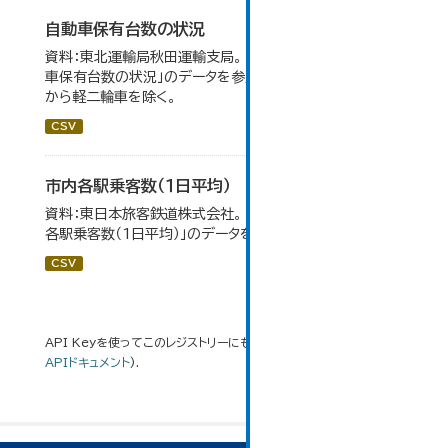
自動車保有台数の状況
資料：東北運輸局秋田運輸支局。 大仙市の統計「8-3 自動
車保有台数の状況」のデータを参照しています。 令和2年
から軽二輪車を除く。
CSV
市内各駅乗客数（１日平均）
資料：東日本旅客鉄道株式会社。 大仙市の統計「8-2 市内
各駅乗客数（1日平均）」のデータを参照しています。
CSV
API Keyを使ってこのレジストリーにもアクセス可能です
API
(see
APIドキュメント
).