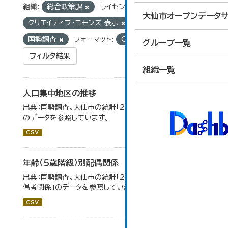
組織:
総合政策課
ライセンス:
大仙市オープンデータサ
クリエイティブ・コモンズ 表示
タグ:
統計
国勢調査
フォーマット:
CSV
グループ一覧
フィルタ結果
組織一覧
人口集中地区の推移
出典：国勢調査。大仙市の統計「2-3 人口集中地区の推移」
のデータを参照しています。
CSV
年齢（５歳階級）別配偶関係
出典：国勢調査。大仙市の統計「2-12 年齢（5歳階級）別配
偶者関係」のデータを参照しています。
CSV