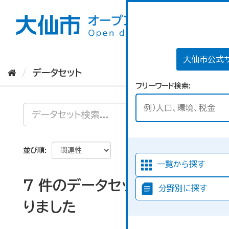
ス
キ
ッ
プ
し
て
大仙市公式
内
データセット
容
フリーワード検索
へ
並び順
一覧から探す
7 件のデータセットが見つか
分野別に探す
りました