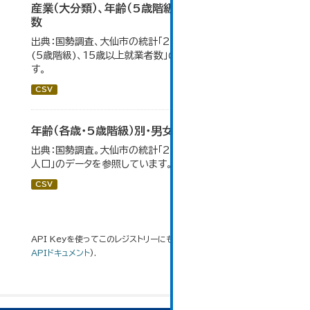
産業（大分類）、年齢（5歳階級）、15歳以上就業者
数
出典：国勢調査、大仙市の統計「2-7 産業(大分類)、年齢
(5歳階級)、15歳以上就業者数」のデータを参照していま
す。
CSV
年齢（各歳・5歳階級）別・男女別人口
出典：国勢調査。大仙市の統計「2-1 年齢（各歳）別・男女別
人口」のデータを参照しています。
CSV
API Keyを使ってこのレジストリーにもアクセス可能です
API
(see
APIドキュメント
).