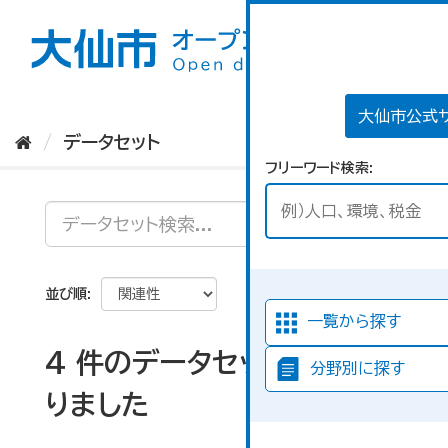
ス
キ
ッ
プ
し
て
大仙市公式
内
データセット
容
フリーワード検索
へ
並び順
一覧から探す
4 件のデータセットが見つか
分野別に探す
りました