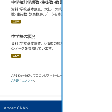
中学校別学級数・生徒数・教員数
資料：学校基本調査。 大仙市の統計「14-6 中学校別学級
数・生徒数・教員数」のデータを参照しています。
CSV
中学校の状況
資料：学校基本調査。大仙市の統計「14-5 中学校の状況」
のデータを参照しています。
CSV
API Keyを使ってこのレジストリーにもアクセス可能です
API
(see
APIドキュメント
).
About CKAN