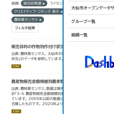
組織:
総合政策課
ライセンス:
大仙市オープンデータサ
クリエイティブ・コモンズ 表示
タグ:
統計
農林業センサス
グループ一覧
フィルタ結果
組織一覧
販売目的の作物別作付け状況
出典：農林業センサス。 大仙市の統計「3-1 農業経営体の
状況」のデータを参照しています。
CSV
農産物販売金額規模別農家数
出典：農林業センサス。数値は販売農家のみ。 大仙市の統
計「3-6 農産物販売金額規模別農家数」のデータを参照し
ています。 2005年以前の数値は合併前市町村の数値を
合算したものです。 2020年より集計区分が変更となる。
CSV