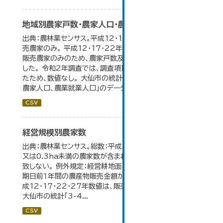
地域別農家戸数・農家人口・農業就業人口
出典：農林業センサス。平成12・17・22・27年数値は、販
売農家のみ。 平成12・17・22年の農業就業人口データが
販売農家のみのため、農家戸数及び人口も販売農家のみと
した。 令和2年調査では、調査項目・集計体系が変更となっ
たため、数値なし。 大仙市の統計「3-2 地域別農家戸数、
農家人口、農業就業人口」のデータを参照しています。
CSV
経営規模別農家数
出典：農林業センサス。総数：平成7年までは、自給的農家数
又は0.3ha未満の農家数が含まれているため横の計と合
致しない。 例外規定：経営耕地面積が0.3ha未満で、調査
期日前１年間の農産物販売金額が50万円以上の農家。 平
成12・17・22・27年数値は、販売農家のみが調査対象。
大仙市の統計「3-4...
CSV