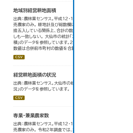
地域別経営耕地面積
出典：農林業センサス。平成12・17・22・27年数値は、販
売農家のみ。 耕地計及び総数欄については、1ha未満を四
捨五入している関係上、合計の数値と内訳の加算値は必ず
しも一致しない。 大仙市の統計「3-5 地域別経営耕地面
積」のデータを参照しています。2005年以前の「市内全域」
数値は合併前市町村の数値を合算したものです。
CSV
経営耕地面積の状況
出典：農林業センサス。大仙市の統計「3-1 農業経営体の状
況」のデータを参照しています。
CSV
専業・兼業農家数
出典：農林業センサス。平成12・17・22・27年数値は、販
売農家のみ。 令和2年調査では、調査項目・集計体系が変