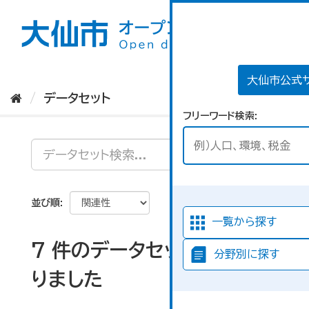
ス
キ
ッ
プ
し
て
大仙市公式
内
データセット
容
フリーワード検索
へ
並び順
一覧から探す
7 件のデータセットが見つか
分野別に探す
りました