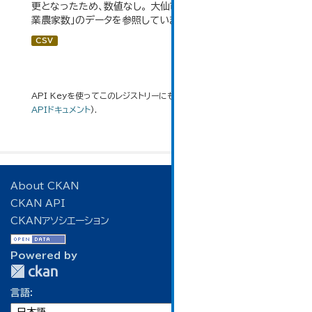
更となったため、数値なし。 大仙市の統計「3-3 専業・兼
業農家数」のデータを参照しています。
CSV
API Keyを使ってこのレジストリーにもアクセス可能です
API
(see
APIドキュメント
).
About CKAN
CKAN API
CKANアソシエーション
Powered by
言語