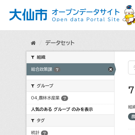
ス
キ
ッ
プ
し
て
内
データセット
容
へ
組織
総合政策課
7
グループ
04_農林水産業
7
組織
人気のある グループ のみを表示
タグ
統計
7