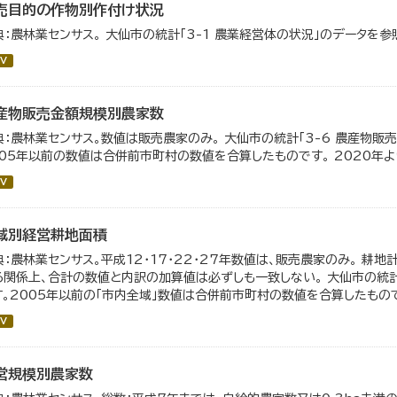
売目的の作物別作付け状況
典：農林業センサス。 大仙市の統計「3-1 農業経営体の状況」のデータを参
V
産物販売金額規模別農家数
典：農林業センサス。数値は販売農家のみ。 大仙市の統計「3-6 農産物販
005年以前の数値は合併前市町村の数値を合算したものです。 2020年
V
域別経営耕地面積
典：農林業センサス。平成12・17・22・27年数値は、販売農家のみ。 耕
る関係上、合計の数値と内訳の加算値は必ずしも一致しない。 大仙市の統計
す。2005年以前の「市内全域」数値は合併前市町村の数値を合算したもの
V
営規模別農家数