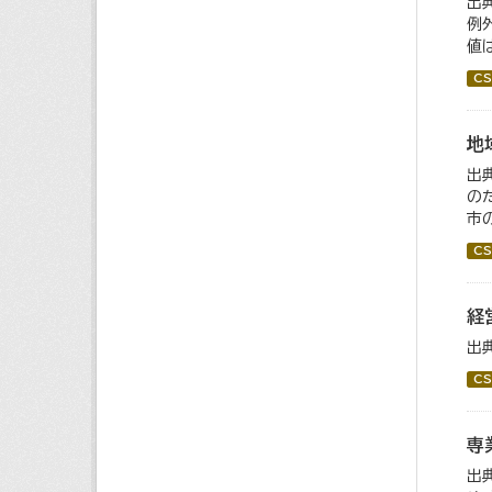
出
例
値
CS
地
出
の
市
CS
経
出
CS
専
出