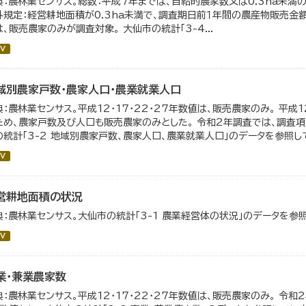
典：農林業センサス。総数：平成7年までは、自給的農家数又は0.3ha未
外規定：経営耕地面積が0.3ha未満で、調査期日前１年間の農産物販売金額が
は、販売農家のみが調査対象。 大仙市の統計「3-4...
V
域別農家戸数・農家人口・農業就業人口
典：農林業センサス。平成12・17・22・27年数値は、販売農家のみ。 平成
ため、農家戸数及び人口も販売農家のみとした。 令和2年調査では、調査項
の統計「3-2 地域別農家戸数、農家人口、農業就業人口」のデータを参照し
V
営耕地面積の状況
典：農林業センサス。大仙市の統計「3-1 農業経営体の状況」のデータを参
V
業・兼業農家数
典：農林業センサス。平成12・17・22・27年数値は、販売農家のみ。 令