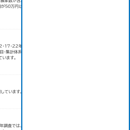
満の農家数が含まれているため横の計と合致しない。
50万円以上の農家。 平成12・17・22・27年数
12・17・22年の農業就業人口データが販売農家のみ
目・集計体系が変更となったため、数値なし。 大仙
ています。
照しています。
和2年調査では、調査項目・集計体系が変更となったた