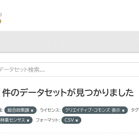
7 件のデータセットが見つかりました
:
総合政策課
ライセンス:
クリエイティブ・コモンズ 表示
タグ
農林業センサス
フォーマット:
CSV