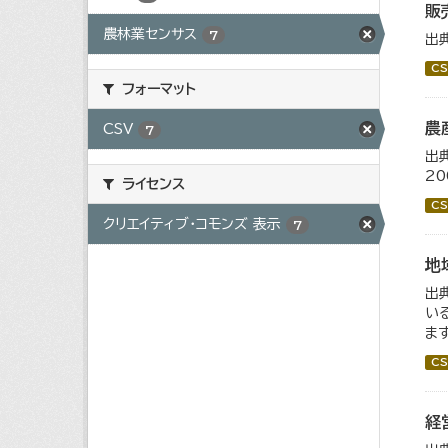
販
農林業センサス
7
出
CS
フォーマット
農
CSV
7
出
2
ライセンス
CS
クリエイティブ・コモンズ 表示
7
地
出
い
ま
CS
経