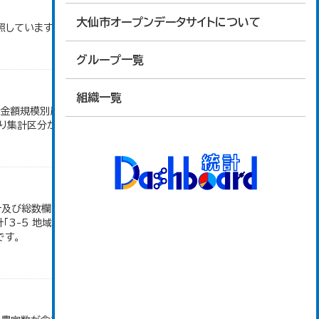
大仙市オープンデータサイトについて
照しています。
グループ一覧
組織一覧
売金額規模別農家数」のデータを参照しています。
より集計区分が変更となる。
地計及び総数欄については、1ha未満を四捨五入して
「3-5 地域別経営耕地面積」のデータを参照してい
です。