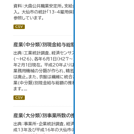
資料：大曲公共職業安定所。支給金額の千円未満は四捨五
入。 大仙市の統計「13-4雇用保険の給付状況」のデータを
参照しています。
CSV
産業（中分類）別現金給与総額の推移
出典：工業統計調査、経済センサス。 各年12月31日現在
(～H26)、各年6月1日（H27～）・平成23年のみ平成24
年2月1日現在。 平成20年よりはん用機械、生産用機械、
業務用機械の分類が作られ、精密機械、一般用機械の分類
は廃止。また、衣服は繊維に統合された。 大仙市の統計「産
業(中分類)別現金給与総額の推移」のデータを参照してい
ます。...
CSV
産業（大分類）別事業所数の推移
出典：事業所・企業統計調査、経済センサス。 平成11年、平
成13年及び平成16年の大仙市の数値は、合併前、合併後