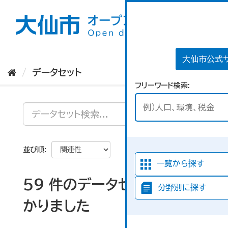
ス
キ
ッ
プ
し
て
大仙市公式
内
データセット
容
フリーワード検索
へ
並び順
一覧から探す
59 件のデータセットが見つ
分野別に探す
かりました