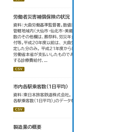
労働者災害補償保険の状況
資料：大曲労働基準監督署。数値は大曲労働基準監督署の
管轄地域内（大仙市・仙北市・美郷町）の合計。 保険給付件
数のその他欄は、葬祭料、労災年金受給者への介護補償給
付等。平成20年度以前は、 大曲労働基準監督署が支給決
定した分のみ。 平成21年度からは、業務集中化により厚生
労働省本省が支払いしたものであり、指定医療機関等に対
する診療費給付、...
CSV
市内各駅乗客数（１日平均）
資料：東日本旅客鉄道株式会社。 大仙市の統計「8-2 市内
各駅乗客数（1日平均）」のデータを参照しています。
CSV
製造業の概要