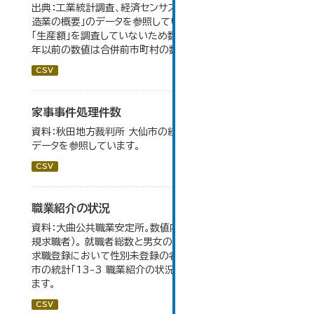
出典：工業統計調査、経済センサス。 大仙市の統計「5-7 製
造業の概要」のデータを参照しています。 2007年以前は
「生産額」を調査していないため数値はありません。 2004
年以前の数値は合併前市町村の数値を合算したものです。
CSV
家事事件処理件数
資料：秋田地方裁判所 大仙市の統計「12-15家事事件」の
データを参照しています。
CSV
職業紹介の状況
資料：大曲公共職業安定所。数値内の就職率は（就職者/新
規求職者）。 就職者総数と男女の合計が一致しないのは、
求職登録において性別未登録の者も含まれるため。 大仙
市の統計「13-3 職業紹介の状況」のデータを参照してい
ます。
CSV