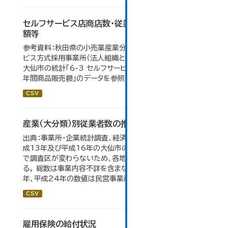
セルフサービス店商店数・従業者数・年間商品販売
額等
参考資料：秋田県の小売業産業分類小分類別、セルフサー
ビス方式採用事業所（法人組織と個人経営事業所の合計）。
大仙市の統計「6-3 セルフサービス店 商店数・従業者数・
年間商品販売額」のデータを参照しています。
CSV
産業（大分類）別従業者数の推移
出典：事業所・企業統計調査、経済センサス。 平成11年、平
成13年及び平成16年の大仙市の数値は、合併前、合併後
で調査区が変わらないため、各地域の数値を合算してい
る。 総数は事業内容不詳を含まない。平成11年、平成16
年、平成24年の数値は民営事業所のみの数値。...
CSV
雇用保険の給付状況