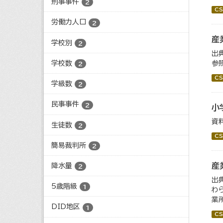
刑事事件
2
CS
労働力人口
2
産
学校別
2
出
学校数
参
2
CS
学級数
2
民事事件
2
小
資
生徒数
2
CS
簡易裁判所
2
産
降水量
2
出
5歳階級
1
わ
業所
DID地区
1
CS