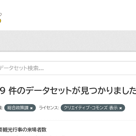
59 件のデータセットが見つかりまし
:
総合政策課
ライセンス:
クリエイティブ・コモンズ 表示
要観光行事の来場者数