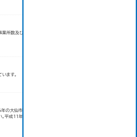
)別事業所数及び従業上の地位別従業者数」のデータを
ています。
16年の大仙市の数値は、合併前、合併後で調査区が変
。平成11年、平成16年、平成24年の数値は民営事