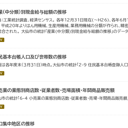
業（中分類）別現金給与総額の推移
典：工業統計調査、経済センサス。 各年12月31日現在(～H26)、各年6月
。 平成20年よりはん用機械、生産用機械、業務用機械の分類が作られ、精
統合された。 大仙市の統計「産業(中分類)別現金給与総額の推移」のデータを
V
民基本台帳人口及び世帯数の推移
値は各年度末（３月３１日）時点。大仙市の統計「2-9 住民基本台帳登録人
V
売業の業態別商店数・従業者数・売場面積・年間商品販売額
仙市の統計「6-4 小売業の業態別商店数・従業者数・売場・年間商品販売額
V
口集中地区の推移