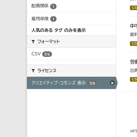
配偶関係
1
CS
雇用保険
1
中
人気のある タグ のみを表示
資
フォーマット
CS
CSV
59
労
出
ライセンス
CS
クリエイティブ・コモンズ 表示
59
AP