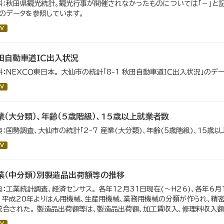
料：秋田県観光統計。観光行事が開催されなかったものについては「－」と記載
」のデータを参照しています。
V
田自動車道ＩＣ出入状況
料：ＮＥＸＣＯ東日本。 大仙市の統計「8-1 秋田自動車道ＩＣ出入状況」のデ
V
業（大分類）、年齢（5歳階級）、15歳以上就業者数
典：国勢調査、大仙市の統計「2-7 産業(大分類)、年齢(5歳階級)、15歳
V
業（中分類）別製造品出荷額等の推移
典：工業統計調査、経済センサス。 各年12月31日現在(～H26)、各年6月
。 平成20年よりはん用機械、生産用機械、業務用機械の分類が作られ、精
統合された。 製造品出荷額等は、製造品出荷額、加工賃収入、修理料収入額、
V