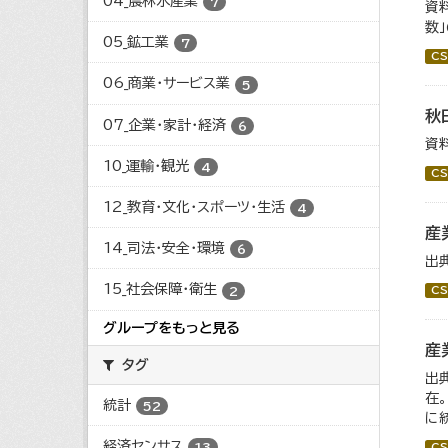
04_農林水産業
7
資
数
05_鉱工業
7
CS
06_商業・サービス業
5
秋
07_企業・家計・経済
6
資
10_運輸・観光
4
CS
12_教育・文化・スポーツ・生活
4
産
14_司法・安全・環境
6
出
15_社会保障・衛生
2
CS
グループをもっと見る
産
タグ
出
在
統計
52
に
経済センサス
13
CS