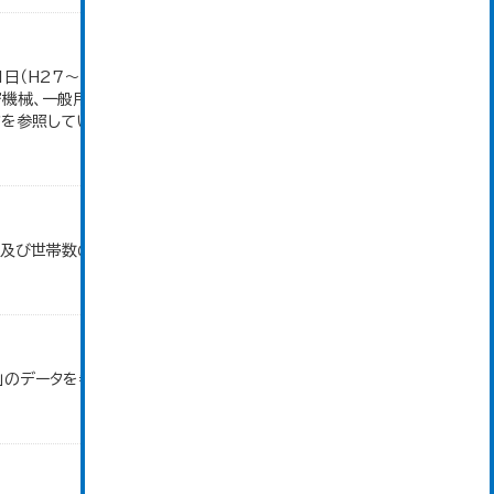
1日（H27～）・平成23年のみ平成24年2月1日現
密機械、一般用機械の分類は廃止。また、衣服は繊維
参照しています。...
口及び世帯数の推移」のデータを参照しています。
」のデータを参照しています。