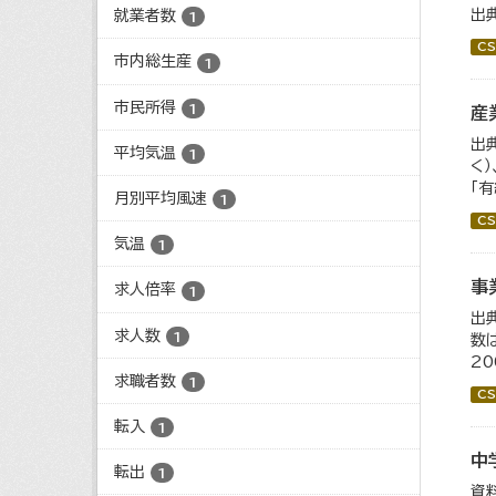
出
就業者数
1
CS
市内総生産
1
市民所得
1
産
出
平均気温
1
く
「
月別平均風速
1
CS
気温
1
事
求人倍率
1
出
求人数
1
数
2
求職者数
1
CS
転入
1
中
転出
1
資