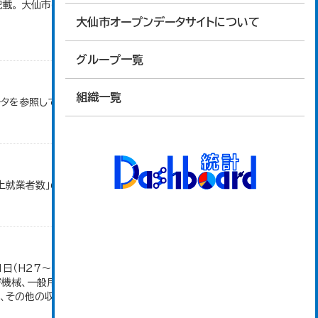
。 大仙市の統計「15-1 主要観光行事の来場者
大仙市オープンデータサイトについて
グループ一覧
組織一覧
ータを参照しています。
以上就業者数」のデータを参照しています。
1日（H27～）・平成23年のみ平成24年2月1日現
密機械、一般用機械の分類は廃止。また、衣服は繊維
その他の収入額の合計。...