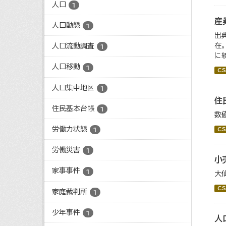
人口
1
産
人口動態
1
出
在
人口流動調査
1
に
人口移動
1
CS
人口集中地区
1
住
住民基本台帳
1
数
労働力状態
CS
1
労働災害
1
小
家事事件
1
大
CS
家庭裁判所
1
少年事件
1
人