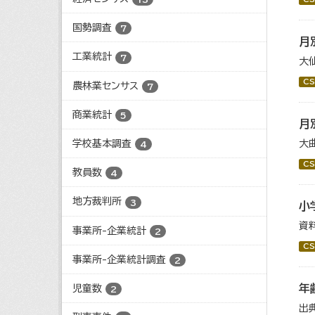
国勢調査
7
月
工業統計
7
大
CS
農林業センサス
7
商業統計
5
月
学校基本調査
大
4
CS
教員数
4
地方裁判所
3
小
資
事業所-企業統計
2
CS
事業所-企業統計調査
2
年
児童数
2
出