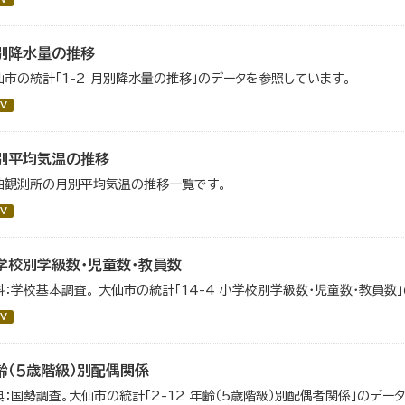
別降水量の推移
仙市の統計「1-2 月別降水量の推移」のデータを参照しています。
V
別平均気温の推移
曲観測所の月別平均気温の推移一覧です。
V
学校別学級数・児童数・教員数
料：学校基本調査。 大仙市の統計「14-4 小学校別学級数・児童数・教員数
V
齢（５歳階級）別配偶関係
典：国勢調査。大仙市の統計「2-12 年齢（5歳階級）別配偶者関係」のデー