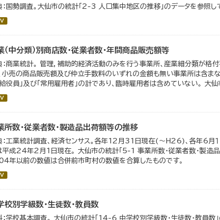
典：国勢調査。大仙市の統計「2-3 人口集中地区の推移」のデータを参照し
V
業（中分類）別商店数・従業者数・年間商品販売額等
典：商業統計。 管理，補助的経済活動のみを行う事業所、産業細分類が格
）、小売の商品販売額及び仲立手数料のいずれの金額も無い事業所は含まない
有給役員」及び「常用雇用者」の計であり、臨時雇用者は含めていない。 大仙市の
V
業所数・従業者数・製造品出荷額等の推移
典：工業統計調査、経済センサス。各年12月31日現在(～H26)、各年6月１
は平成24年2月1日現在。 大仙市の統計「5-1 事業所数・従業者数・製
004年以前の数値は合併前市町村の数値を合算したものです。
V
学校別学級数・生徒数・教員数
料：学校基本調査。 大仙市の統計「14-6 中学校別学級数・生徒数・教員数