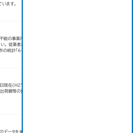
ています。
付不能の事業所、卸売の商品販売額（仲立手数料を除
。 従業者総数は「個人業主」、「無給家族従業者」、
統計「6-2...
日現在(H27～)。 平成23年のみ事業所数、従業者
造品出荷額等の推移」のデータを参照しています。
」のデータを参照しています。