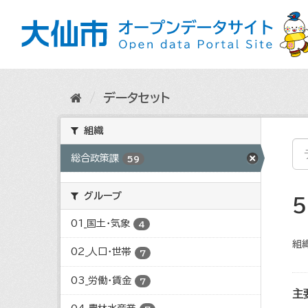
ス
キ
ッ
プ
し
て
内
データセット
容
へ
組織
総合政策課
59
グループ
01_国土・気象
4
組織
02_人口・世帯
7
03_労働・賃金
7
主