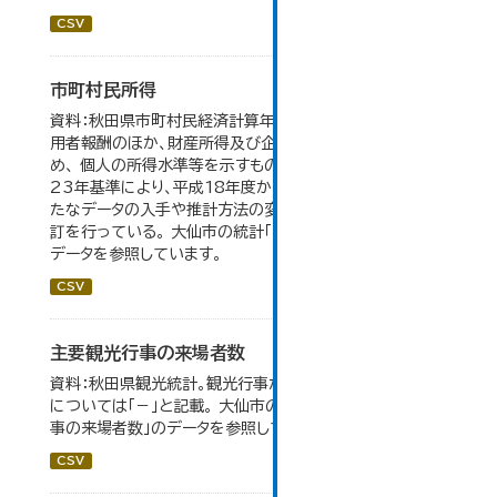
CSV
市町村民所得
資料：秋田県市町村民経済計算年報。市町村民所得は、雇
用者報酬のほか、財産所得及び企業所得も含んでいるた
め、 個人の所得水準等を示すものではない。数値は平成
23年基準により、平成18年度から作成されたもので、 新
たなデータの入手や推計方法の変更により、毎年度遡及改
訂を行っている。 大仙市の統計「16-2 市町村民所得」の
データを参照しています。
CSV
主要観光行事の来場者数
資料：秋田県観光統計。観光行事が開催されなかったもの
については「－」と記載。 大仙市の統計「15-1 主要観光行
事の来場者数」のデータを参照しています。
CSV