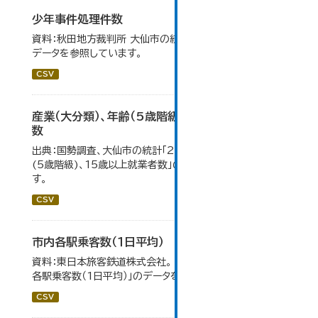
少年事件処理件数
資料：秋田地方裁判所 大仙市の統計「12-16 少年事件」の
データを参照しています。
CSV
産業（大分類）、年齢（5歳階級）、15歳以上就業者
数
出典：国勢調査、大仙市の統計「2-7 産業(大分類)、年齢
(5歳階級)、15歳以上就業者数」のデータを参照していま
す。
CSV
市内各駅乗客数（１日平均）
資料：東日本旅客鉄道株式会社。 大仙市の統計「8-2 市内
各駅乗客数（1日平均）」のデータを参照しています。
CSV