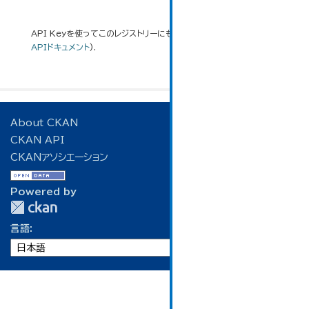
API Keyを使ってこのレジストリーにもアクセス可能です
API
(see
APIドキュメント
).
About CKAN
CKAN API
CKANアソシエーション
Powered by
言語