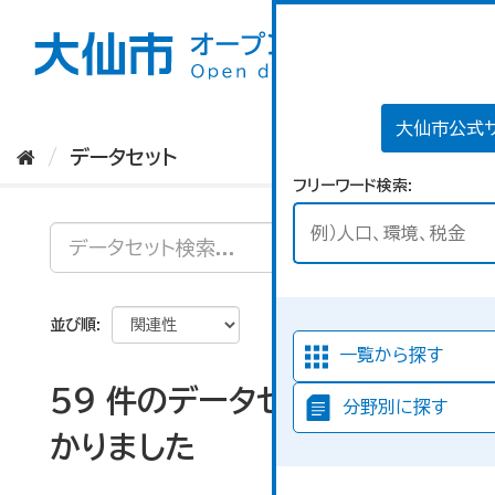
ス
キ
ッ
プ
し
て
大仙市公式
内
データセット
容
フリーワード検索
へ
並び順
一覧から探す
59 件のデータセットが見つ
分野別に探す
かりました