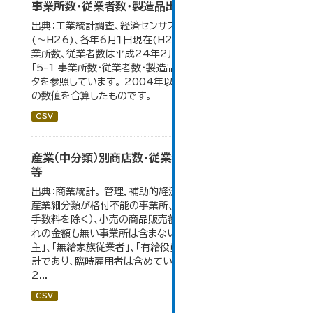
事業所数・従業者数・製造品出荷額等の推移
出典：工業統計調査、経済センサス。各年12月31日現在
(～H26)、各年6月１日現在(H27～)。 平成23年のみ事
業所数、従業者数は平成24年2月1日現在。 大仙市の統計
「5-1 事業所数・従業者数・製造品出荷額等の推移」のデー
タを参照しています。 2004年以前の数値は合併前市町村
の数値を合算したものです。
CSV
産業（中分類）別商店数・従業者数・年間商品販売額
等
出典：商業統計。 管理，補助的経済活動のみを行う事業所、
産業細分類が格付不能の事業所、卸売の商品販売額（仲立
手数料を除く）、小売の商品販売額及び仲立手数料のいず
れの金額も無い事業所は含まない。 従業者総数は「個人業
主」、「無給家族従業者」、「有給役員」及び「常用雇用者」の
計であり、臨時雇用者は含めていない。 大仙市の統計「6-
2...
CSV