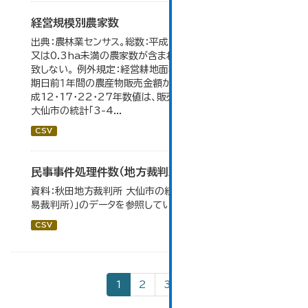
経営規模別農家数
出典：農林業センサス。総数：平成7年までは、自給的農家数
又は0.3ha未満の農家数が含まれているため横の計と合
致しない。 例外規定：経営耕地面積が0.3ha未満で、調査
期日前１年間の農産物販売金額が50万円以上の農家。 平
成12・17・22・27年数値は、販売農家のみが調査対象。
大仙市の統計「3-4...
CSV
民事事件処理件数（地方裁判所）
資料：秋田地方裁判所 大仙市の統計「12-13 民事事件（簡
易裁判所）」のデータを参照しています。
CSV
1
2
3
»