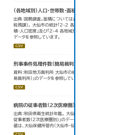
（各地域別）人口・世帯数・面積・人口密度
出典：国勢調査。面積については各年１月１日時点（大仙市
税務課）。 大仙市の統計「2-2 各地域別人口・人口増減・面
積・人口密度」及び「2-4 各地域別人口・世帯数の推移」の
データを参照しています。
CSV
刑事事件処理件数（簡易裁判所）
資料：秋田地方裁判所 大仙市の統計「12-14民事事件（簡
易裁判所）」のデータを参照しています。
CSV
病院の従事者数（2次医療圏）
出典：秋田県衛生統計年鑑。 大仙市の統計「11-12 病院の
従事者数（2次医療圏別)」のデータを参照しています。 数
値は、大仙保健所管内（大仙市・仙北市・美郷町）の総数。
CSV