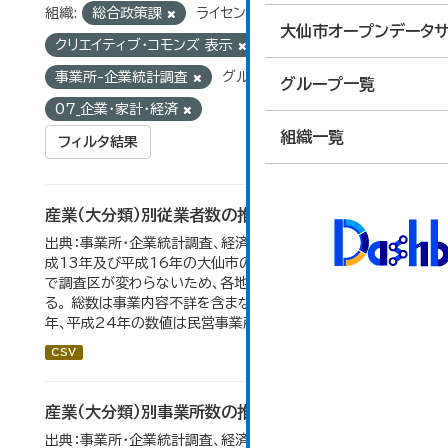
組織:
総合政策課
ライセンス:
大仙市オープンデータサ
クリエイティブ・コモンズ 表示
タグ:
事業所-企業統計調査
グループ:
グループ一覧
07_企業・家計・経済
組織一覧
フィルタ結果
産業（大分類）別従業者数の推移
出典：事業所・企業統計調査、経済センサス。 平成11年、平
成13年及び平成16年の大仙市の数値は、合併前、合併後
で調査区が変わらないため、各地域の数値を合算してい
る。 総数は事業内容不詳を含まない。平成11年、平成16
年、平成24年の数値は民営事業所のみの数値。...
CSV
産業（大分類）別事業所数の推移
出典：事業所・企業統計調査、経済センサス。 平成11年、平