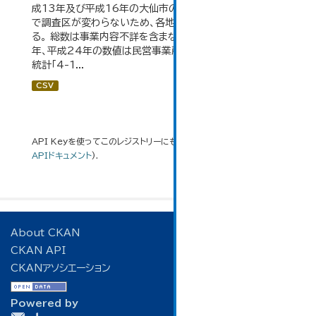
成13年及び平成16年の大仙市の数値は、合併前、合併後
で調査区が変わらないため、各地域の数値を合算してい
る。 総数は事業内容不詳を含まない。平成11年、平成16
年、平成24年の数値は民営事業所のみの数値。 大仙市の
統計「4-1...
CSV
API Keyを使ってこのレジストリーにもアクセス可能です
API
(see
APIドキュメント
).
About CKAN
CKAN API
CKANアソシエーション
Powered by