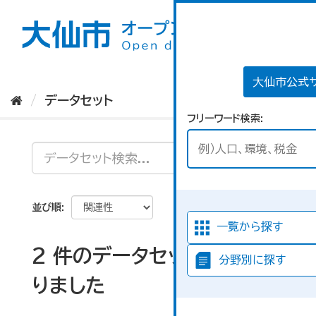
ス
キ
ッ
プ
し
て
大仙市公式
内
データセット
容
フリーワード検索
へ
並び順
一覧から探す
2 件のデータセットが見つか
分野別に探す
りました