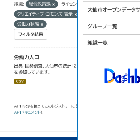
組織:
総合政策課
ライセンス:
大仙市オープンデータサ
クリエイティブ・コモンズ 表示
タグ:
労働力状態
グループ一覧
フィルタ結果
組織一覧
労働力人口
出典：国勢調査、大仙市の統計「2-6 労働力人口」のデータ
を参照しています。
CSV
API Keyを使ってこのレジストリーにもアクセス可能です
API
(see
APIドキュメント
).