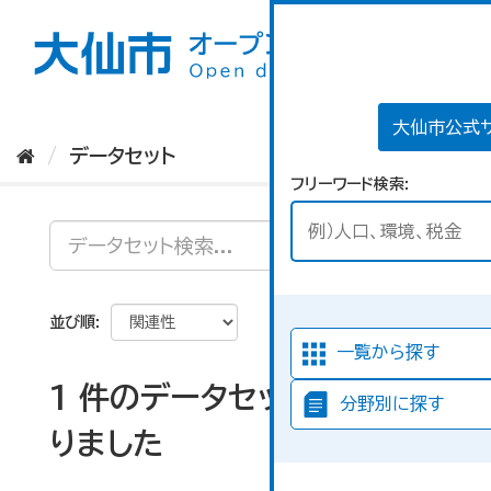
ス
キ
ッ
プ
し
て
大仙市公式
内
データセット
容
フリーワード検索
へ
並び順
一覧から探す
1 件のデータセットが見つか
分野別に探す
りました