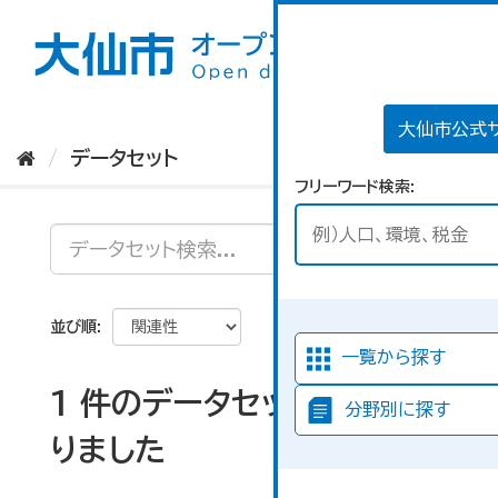
ス
キ
ッ
プ
し
て
大仙市公式
内
データセット
容
フリーワード検索
へ
並び順
一覧から探す
1 件のデータセットが見つか
分野別に探す
りました