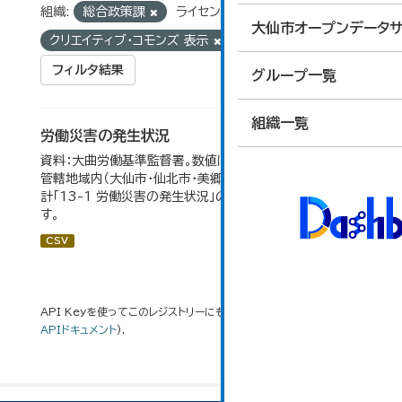
組織:
総合政策課
ライセンス:
大仙市オープンデータサ
クリエイティブ・コモンズ 表示
タグ:
労働災害
フィルタ結果
グループ一覧
組織一覧
労働災害の発生状況
資料：大曲労働基準監督署。数値は大曲労働基準監督署の
管轄地域内（大仙市・仙北市・美郷町）の合計。 大仙市の統
計「13-1 労働災害の発生状況」のデータを参照していま
す。
CSV
API Keyを使ってこのレジストリーにもアクセス可能です
API
(see
APIドキュメント
).