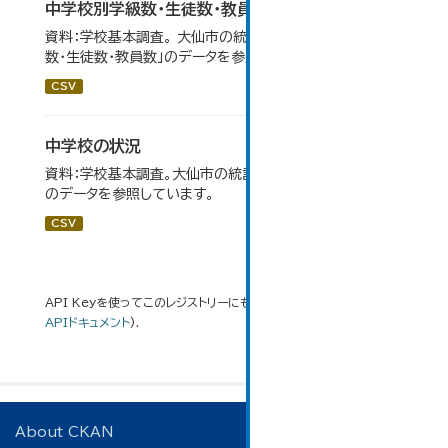
中学校別学級数・生徒数・教員数
資料：学校基本調査。 大仙市の統計「14-6 中学校別学級
数・生徒数・教員数」のデータを参照しています。
CSV
中学校の状況
資料：学校基本調査。大仙市の統計「14-5 中学校の状況」
のデータを参照しています。
CSV
API Keyを使ってこのレジストリーにもアクセス可能です
API
(see
APIドキュメント
).
About CKAN