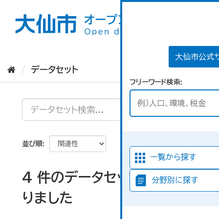
ス
キ
ッ
プ
し
て
大仙市公式
内
データセット
容
フリーワード検索
へ
並び順
一覧から探す
4 件のデータセットが見つか
分野別に探す
りました